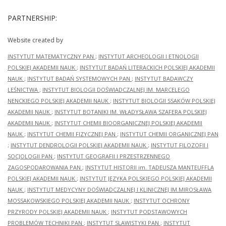
PARTNERSHIP:
Website created by
INSTYTUT MATEMATYCZNY PAN
;
INSTYTUT ARCHEOLOGII I ETNOLOGII
POLSKIEJ AKADEMII NAUK
;
INSTYTUT BADAŃ LITERACKICH POLSKIEJ AKADEMII
NAUK
;
INSTYTUT BADAŃ SYSTEMOWYCH PAN
;
INSTYTUT BADAWCZY
LEŚNICTWA
;
INSTYTUT BIOLOGII DOŚWIADCZALNEJ IM. MARCELEGO
NENCKIEGO POLSKIEJ AKADEMII NAUK
;
INSTYTUT BIOLOGII SSAKÓW POLSKIEJ
AKADEMII NAUK
;
INSTYTUT BOTANIKI IM. WŁADYSŁAWA SZAFERA POLSKIEJ
AKADEMII NAUK
;
INSTYTUT CHEMII BIOORGANICZNEJ POLSKIEJ AKADEMII
NAUK
;
INSTYTUT CHEMII FIZYCZNEJ PAN
;
INSTYTUT CHEMII ORGANICZNEJ PAN
;
INSTYTUT DENDROLOGII POLSKIEJ AKADEMII NAUK
;
INSTYTUT FILOZOFII I
SOCJOLOGII PAN
;
INSTYTUT GEOGRAFII I PRZESTRZENNEGO
ZAGOSPODAROWANIA PAN
;
INSTYTUT HISTORII im. TADEUSZA MANTEUFFLA
POLSKIEJ AKADEMII NAUK
;
INSTYTUT JĘZYKA POLSKIEGO POLSKIEJ AKADEMII
NAUK
;
INSTYTUT MEDYCYNY DOŚWIADCZALNEJ I KLINICZNEJ IM.MIROSŁAWA
MOSSAKOWSKIEGO POLSKIEJ AKADEMII NAUK
;
INSTYTUT OCHRONY
PRZYRODY POLSKIEJ AKADEMII NAUK
;
INSTYTUT PODSTAWOWYCH
PROBLEMÓW TECHNIKI PAN
;
INSTYTUT SLAWISTYKI PAN
;
INSTYTUT