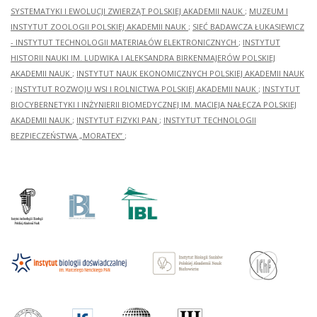
SYSTEMATYKI I EWOLUCJI ZWIERZĄT POLSKIEJ AKADEMII NAUK
;
MUZEUM I
INSTYTUT ZOOLOGII POLSKIEJ AKADEMII NAUK
;
SIEĆ BADAWCZA ŁUKASIEWICZ
- INSTYTUT TECHNOLOGII MATERIAŁÓW ELEKTRONICZNYCH
;
INSTYTUT
HISTORII NAUKI IM. LUDWIKA I ALEKSANDRA BIRKENMAJERÓW POLSKIEJ
AKADEMII NAUK
;
INSTYTUT NAUK EKONOMICZNYCH POLSKIEJ AKADEMII NAUK
;
INSTYTUT ROZWOJU WSI I ROLNICTWA POLSKIEJ AKADEMII NAUK
;
INSTYTUT
BIOCYBERNETYKI I INŻYNIERII BIOMEDYCZNEJ IM. MACIEJA NAŁĘCZA POLSKIEJ
AKADEMII NAUK
;
INSTYTUT FIZYKI PAN
;
INSTYTUT TECHNOLOGII
BEZPIECZEŃSTWA „MORATEX”
;