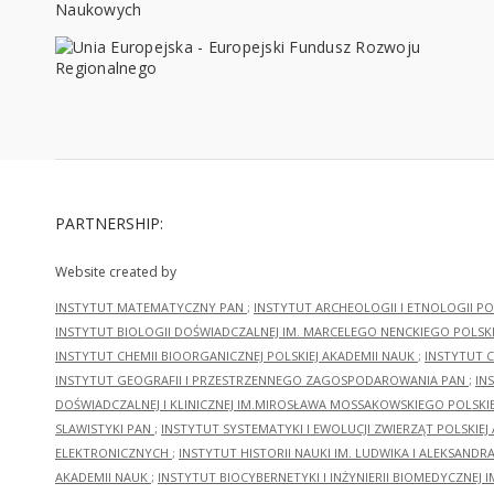
PARTNERSHIP:
Website created by
INSTYTUT MATEMATYCZNY PAN
;
INSTYTUT ARCHEOLOGII I ETNOLOGII PO
INSTYTUT BIOLOGII DOŚWIADCZALNEJ IM. MARCELEGO NENCKIEGO POLSKI
INSTYTUT CHEMII BIOORGANICZNEJ POLSKIEJ AKADEMII NAUK
;
INSTYTUT C
INSTYTUT GEOGRAFII I PRZESTRZENNEGO ZAGOSPODAROWANIA PAN
;
IN
DOŚWIADCZALNEJ I KLINICZNEJ IM.MIROSŁAWA MOSSAKOWSKIEGO POLSKI
SLAWISTYKI PAN
;
INSTYTUT SYSTEMATYKI I EWOLUCJI ZWIERZĄT POLSKIEJ
ELEKTRONICZNYCH
;
INSTYTUT HISTORII NAUKI IM. LUDWIKA I ALEKSAND
AKADEMII NAUK
;
INSTYTUT BIOCYBERNETYKI I INŻYNIERII BIOMEDYCZNEJ I