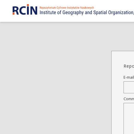
Repo
E-mail
Comm