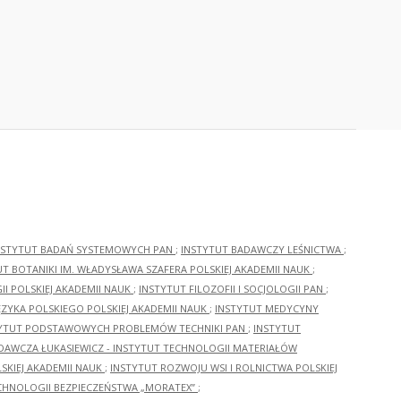
NSTYTUT BADAŃ SYSTEMOWYCH PAN
;
INSTYTUT BADAWCZY LEŚNICTWA
;
UT BOTANIKI IM. WŁADYSŁAWA SZAFERA POLSKIEJ AKADEMII NAUK
;
I POLSKIEJ AKADEMII NAUK
;
INSTYTUT FILOZOFII I SOCJOLOGII PAN
;
ĘZYKA POLSKIEGO POLSKIEJ AKADEMII NAUK
;
INSTYTUT MEDYCYNY
YTUT PODSTAWOWYCH PROBLEMÓW TECHNIKI PAN
;
INSTYTUT
ADAWCZA ŁUKASIEWICZ - INSTYTUT TECHNOLOGII MATERIAŁÓW
KIEJ AKADEMII NAUK
;
INSTYTUT ROZWOJU WSI I ROLNICTWA POLSKIEJ
CHNOLOGII BEZPIECZEŃSTWA „MORATEX”
;