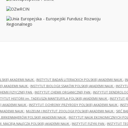
LSKIEJ AKADEMII NAUK
;
INSTYTUT BADAŃ LITERACKICH POLSKIEJ AKADEMII NAUK
;
I
EJ AKADEMII NAUK
;
INSTYTUT BIOLOGII SSAKÓW POLSKIEJ AKADEMII NAUK
;
INSTYT
HEMII FIZYCZNEJ PAN
;
INSTYTUT CHEMII ORGANICZNEJ PAN
;
INSTYTUT DENDROLOGI
STYTUT HISTORII im. TADEUSZA MANTEUFFLA POLSKIEJ AKADEMII NAUK
;
INSTYTUT J
EJ AKADEMII NAUK
;
INSTYTUT OCHRONY PRZYRODY POLSKIEJ AKADEMII NAUK
;
INST
 AKADEMII NAUK
;
MUZEUM I INSTYTUT ZOOLOGII POLSKIEJ AKADEMII NAUK
;
SIEĆ B
RA BIRKENMAJERÓW POLSKIEJ AKADEMII NAUK
;
INSTYTUT NAUK EKONOMICZNYCH POLS
M. MACIEJA NAŁĘCZA POLSKIEJ AKADEMII NAUK
;
INSTYTUT FIZYKI PAN
;
INSTYTUT TE