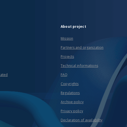
About project
Mission
Partners and organization
Projects
Technical informations
eated
FAQ
Copyrights
Regulations
Archive policy
Privacy policy
Declaration of availability