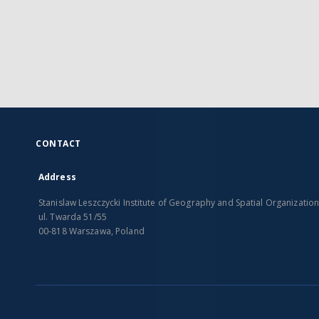
CONTACT
Address
Stanislaw Leszczycki Institute of Geography and Spatial Organizatio
ul. Twarda 51/55
00-818 Warszawa, Poland