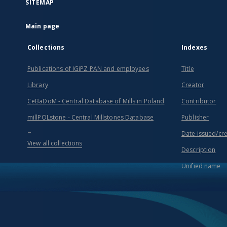
SITEMAP
Main page
Collections
Indexes
Publications of IGiPZ PAN and employees
Title
Library
Creator
CeBaDoM - Central Database of Mills in Poland
Contributor
millPOLstone - Central Millstones Database
Publisher
...
Date issued/cr
View all collections
Description
Unified name