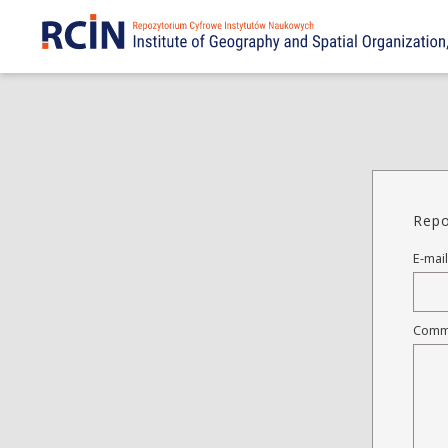
Repo
E-mail
Comm