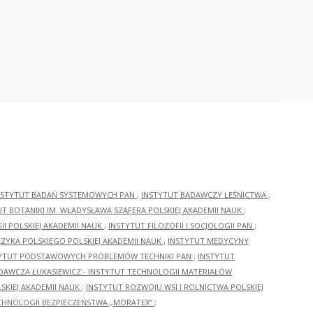
NSTYTUT BADAŃ SYSTEMOWYCH PAN
;
INSTYTUT BADAWCZY LEŚNICTWA
;
UT BOTANIKI IM. WŁADYSŁAWA SZAFERA POLSKIEJ AKADEMII NAUK
;
I POLSKIEJ AKADEMII NAUK
;
INSTYTUT FILOZOFII I SOCJOLOGII PAN
;
ĘZYKA POLSKIEGO POLSKIEJ AKADEMII NAUK
;
INSTYTUT MEDYCYNY
YTUT PODSTAWOWYCH PROBLEMÓW TECHNIKI PAN
;
INSTYTUT
ADAWCZA ŁUKASIEWICZ - INSTYTUT TECHNOLOGII MATERIAŁÓW
KIEJ AKADEMII NAUK
;
INSTYTUT ROZWOJU WSI I ROLNICTWA POLSKIEJ
CHNOLOGII BEZPIECZEŃSTWA „MORATEX”
;