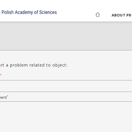
ABOUT PR
rt a problem related to object:
*
*
ent