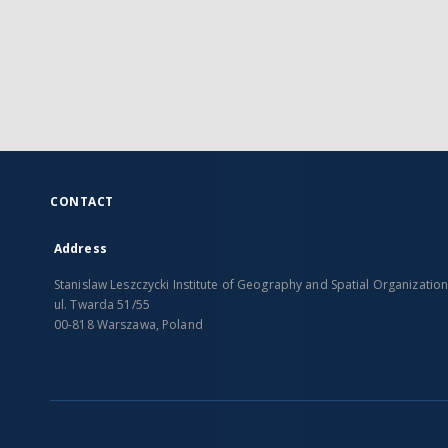
CONTACT
Address
Stanislaw Leszczycki Institute of Geography and Spatial Organizatio
ul. Twarda 51/55
00-818 Warszawa, Poland