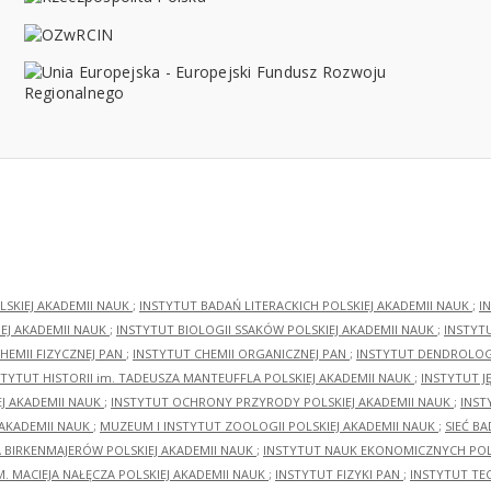
LSKIEJ AKADEMII NAUK
;
INSTYTUT BADAŃ LITERACKICH POLSKIEJ AKADEMII NAUK
;
I
EJ AKADEMII NAUK
;
INSTYTUT BIOLOGII SSAKÓW POLSKIEJ AKADEMII NAUK
;
INSTYT
HEMII FIZYCZNEJ PAN
;
INSTYTUT CHEMII ORGANICZNEJ PAN
;
INSTYTUT DENDROLOGI
STYTUT HISTORII im. TADEUSZA MANTEUFFLA POLSKIEJ AKADEMII NAUK
;
INSTYTUT J
EJ AKADEMII NAUK
;
INSTYTUT OCHRONY PRZYRODY POLSKIEJ AKADEMII NAUK
;
INST
 AKADEMII NAUK
;
MUZEUM I INSTYTUT ZOOLOGII POLSKIEJ AKADEMII NAUK
;
SIEĆ B
RA BIRKENMAJERÓW POLSKIEJ AKADEMII NAUK
;
INSTYTUT NAUK EKONOMICZNYCH POLS
M. MACIEJA NAŁĘCZA POLSKIEJ AKADEMII NAUK
;
INSTYTUT FIZYKI PAN
;
INSTYTUT TE