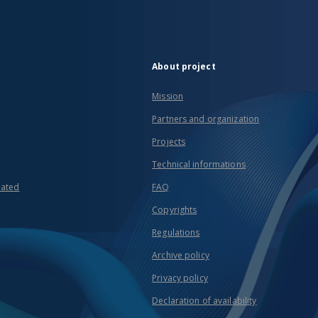
About project
Mission
Partners and organization
Projects
Technical informations
eated
FAQ
Copyrights
Regulations
Archive policy
Privacy policy
Declaration of availability