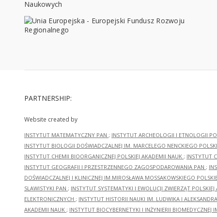
PARTNERSHIP:
Website created by
INSTYTUT MATEMATYCZNY PAN
;
INSTYTUT ARCHEOLOGII I ETNOLOGII PO
INSTYTUT BIOLOGII DOŚWIADCZALNEJ IM. MARCELEGO NENCKIEGO POLSKI
INSTYTUT CHEMII BIOORGANICZNEJ POLSKIEJ AKADEMII NAUK
;
INSTYTUT C
INSTYTUT GEOGRAFII I PRZESTRZENNEGO ZAGOSPODAROWANIA PAN
;
IN
DOŚWIADCZALNEJ I KLINICZNEJ IM.MIROSŁAWA MOSSAKOWSKIEGO POLSKI
SLAWISTYKI PAN
;
INSTYTUT SYSTEMATYKI I EWOLUCJI ZWIERZĄT POLSKIEJ
ELEKTRONICZNYCH
;
INSTYTUT HISTORII NAUKI IM. LUDWIKA I ALEKSAND
AKADEMII NAUK
;
INSTYTUT BIOCYBERNETYKI I INŻYNIERII BIOMEDYCZNEJ I