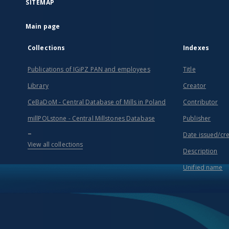
SITEMAP
Main page
Collections
Indexes
Publications of IGiPZ PAN and employees
Title
Library
Creator
CeBaDoM - Central Database of Mills in Poland
Contributor
millPOLstone - Central Millstones Database
Publisher
...
Date issued/cr
View all collections
Description
Unified name