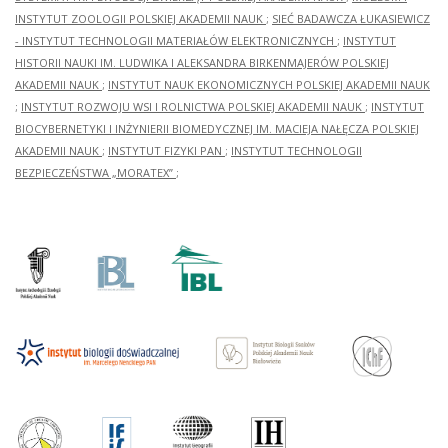
INSTYTUT ZOOLOGII POLSKIEJ AKADEMII NAUK
;
SIEĆ BADAWCZA ŁUKASIEWICZ
- INSTYTUT TECHNOLOGII MATERIAŁÓW ELEKTRONICZNYCH
;
INSTYTUT
HISTORII NAUKI IM. LUDWIKA I ALEKSANDRA BIRKENMAJERÓW POLSKIEJ
AKADEMII NAUK
;
INSTYTUT NAUK EKONOMICZNYCH POLSKIEJ AKADEMII NAUK
;
INSTYTUT ROZWOJU WSI I ROLNICTWA POLSKIEJ AKADEMII NAUK
;
INSTYTUT
BIOCYBERNETYKI I INŻYNIERII BIOMEDYCZNEJ IM. MACIEJA NAŁĘCZA POLSKIEJ
AKADEMII NAUK
;
INSTYTUT FIZYKI PAN
;
INSTYTUT TECHNOLOGII
BEZPIECZEŃSTWA „MORATEX”
;