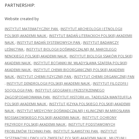
PARTNERSHIP:
Website created by
INSTYTUT MATEMATYCZNY PAN
;
INSTYTUT ARCHEOLOGII I ETNOLOGII
POLSKIEJ AKADEMII NAUK
;
INSTYTUT BADAŃ LITERACKICH POLSKIEJ AKADEMII
NAUK
;
INSTYTUT BADAŃ SYSTEMOWYCH PAN
;
INSTYTUT BADAWCZY
LEŚNICTWA
;
INSTYTUT BIOLOGII DOŚWIADCZALNEJ IM. MARCELEGO
NENCKIEGO POLSKIEJ AKADEMII NAUK
;
INSTYTUT BIOLOGII SSAKÓW POLSKIEJ
AKADEMII NAUK
;
INSTYTUT BOTANIKI IM. WŁADYSŁAWA SZAFERA POLSKIEJ
AKADEMII NAUK
;
INSTYTUT CHEMII BIOORGANICZNEJ POLSKIEJ AKADEMII
NAUK
;
INSTYTUT CHEMII FIZYCZNEJ PAN
;
INSTYTUT CHEMII ORGANICZNEJ PAN
;
INSTYTUT DENDROLOGII POLSKIEJ AKADEMII NAUK
;
INSTYTUT FILOZOFII I
SOCJOLOGII PAN
;
INSTYTUT GEOGRAFII I PRZESTRZENNEGO
ZAGOSPODAROWANIA PAN
;
INSTYTUT HISTORII im. TADEUSZA MANTEUFFLA
POLSKIEJ AKADEMII NAUK
;
INSTYTUT JĘZYKA POLSKIEGO POLSKIEJ AKADEMII
NAUK
;
INSTYTUT MEDYCYNY DOŚWIADCZALNEJ I KLINICZNEJ IM.MIROSŁAWA
MOSSAKOWSKIEGO POLSKIEJ AKADEMII NAUK
;
INSTYTUT OCHRONY
PRZYRODY POLSKIEJ AKADEMII NAUK
;
INSTYTUT PODSTAWOWYCH
PROBLEMÓW TECHNIKI PAN
;
INSTYTUT SLAWISTYKI PAN
;
INSTYTUT
SYSTEMATYKI I EWOLUCJI ZWIERZĄT POLSKIEJ AKADEMII NAUK
;
MUZEUM I