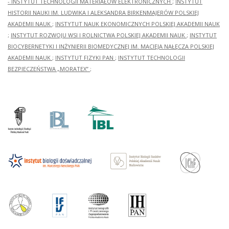
- INSTYTUT TECHNOLOGII MATERIAŁÓW ELEKTRONICZNYCH
;
INSTYTUT
HISTORII NAUKI IM. LUDWIKA I ALEKSANDRA BIRKENMAJERÓW POLSKIEJ
AKADEMII NAUK
;
INSTYTUT NAUK EKONOMICZNYCH POLSKIEJ AKADEMII NAUK
;
INSTYTUT ROZWOJU WSI I ROLNICTWA POLSKIEJ AKADEMII NAUK
;
INSTYTUT
BIOCYBERNETYKI I INŻYNIERII BIOMEDYCZNEJ IM. MACIEJA NAŁĘCZA POLSKIEJ
AKADEMII NAUK
;
INSTYTUT FIZYKI PAN
;
INSTYTUT TECHNOLOGII
BEZPIECZEŃSTWA „MORATEX”
;