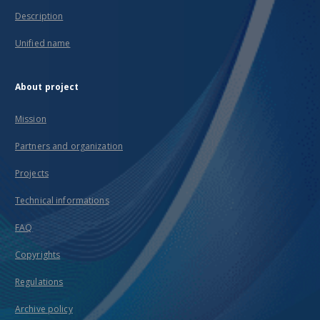
Description
Unified name
About project
Mission
Partners and organization
Projects
Technical informations
FAQ
Copyrights
Regulations
Archive policy