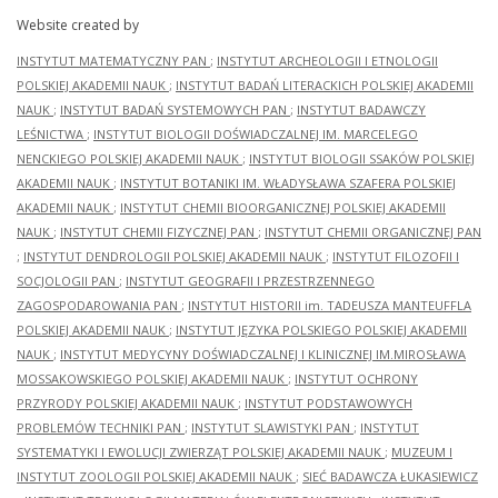
Website created by
INSTYTUT MATEMATYCZNY PAN
;
INSTYTUT ARCHEOLOGII I ETNOLOGII
POLSKIEJ AKADEMII NAUK
;
INSTYTUT BADAŃ LITERACKICH POLSKIEJ AKADEMII
NAUK
;
INSTYTUT BADAŃ SYSTEMOWYCH PAN
;
INSTYTUT BADAWCZY
LEŚNICTWA
;
INSTYTUT BIOLOGII DOŚWIADCZALNEJ IM. MARCELEGO
NENCKIEGO POLSKIEJ AKADEMII NAUK
;
INSTYTUT BIOLOGII SSAKÓW POLSKIEJ
AKADEMII NAUK
;
INSTYTUT BOTANIKI IM. WŁADYSŁAWA SZAFERA POLSKIEJ
AKADEMII NAUK
;
INSTYTUT CHEMII BIOORGANICZNEJ POLSKIEJ AKADEMII
NAUK
;
INSTYTUT CHEMII FIZYCZNEJ PAN
;
INSTYTUT CHEMII ORGANICZNEJ PAN
;
INSTYTUT DENDROLOGII POLSKIEJ AKADEMII NAUK
;
INSTYTUT FILOZOFII I
SOCJOLOGII PAN
;
INSTYTUT GEOGRAFII I PRZESTRZENNEGO
ZAGOSPODAROWANIA PAN
;
INSTYTUT HISTORII im. TADEUSZA MANTEUFFLA
POLSKIEJ AKADEMII NAUK
;
INSTYTUT JĘZYKA POLSKIEGO POLSKIEJ AKADEMII
NAUK
;
INSTYTUT MEDYCYNY DOŚWIADCZALNEJ I KLINICZNEJ IM.MIROSŁAWA
MOSSAKOWSKIEGO POLSKIEJ AKADEMII NAUK
;
INSTYTUT OCHRONY
PRZYRODY POLSKIEJ AKADEMII NAUK
;
INSTYTUT PODSTAWOWYCH
PROBLEMÓW TECHNIKI PAN
;
INSTYTUT SLAWISTYKI PAN
;
INSTYTUT
SYSTEMATYKI I EWOLUCJI ZWIERZĄT POLSKIEJ AKADEMII NAUK
;
MUZEUM I
INSTYTUT ZOOLOGII POLSKIEJ AKADEMII NAUK
;
SIEĆ BADAWCZA ŁUKASIEWICZ