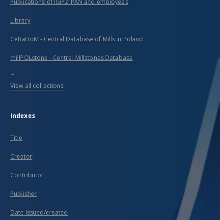
Publications of IGiPZ PAN and employees
Library
CeBaDoM - Central Database of Mills in Poland
millPOLstone - Central Millstones Database
...
View all collections
Indexes
Title
Creator
Contributor
Publisher
Date issued/created