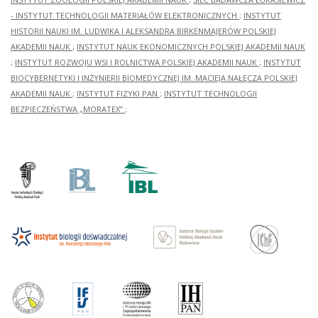
- INSTYTUT TECHNOLOGII MATERIAŁÓW ELEKTRONICZNYCH
;
INSTYTUT
HISTORII NAUKI IM. LUDWIKA I ALEKSANDRA BIRKENMAJERÓW POLSKIEJ
AKADEMII NAUK
;
INSTYTUT NAUK EKONOMICZNYCH POLSKIEJ AKADEMII NAUK
;
INSTYTUT ROZWOJU WSI I ROLNICTWA POLSKIEJ AKADEMII NAUK
;
INSTYTUT
BIOCYBERNETYKI I INŻYNIERII BIOMEDYCZNEJ IM. MACIEJA NAŁĘCZA POLSKIEJ
AKADEMII NAUK
;
INSTYTUT FIZYKI PAN
;
INSTYTUT TECHNOLOGII
BEZPIECZEŃSTWA „MORATEX”
;