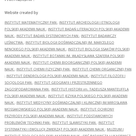
Website created by
INSTYTUT MATEMATYCZNY PAN
;
INSTYTUT ARCHEOLOGII I ETNOLOGII
POLSKIEJ AKADEMII NAUK
;
INSTYTUT BADAŃ LITERACKICH POLSKIEJ AKADEMII
NAUK
;
INSTYTUT BADAŃ SYSTEMOWYCH PAN
;
INSTYTUT BADAWCZY
LEŚNICTWA
;
INSTYTUT BIOLOGII DOŚWIADCZALNEJ IM. MARCELEGO
NENCKIEGO POLSKIEJ AKADEMII NAUK
;
INSTYTUT BIOLOGII SSAKÓW POLSKIEJ
AKADEMII NAUK
;
INSTYTUT BOTANIKI IM. WŁADYSŁAWA SZAFERA POLSKIEJ
AKADEMII NAUK
;
INSTYTUT CHEMII BIOORGANICZNEJ POLSKIEJ AKADEMII
NAUK
;
INSTYTUT CHEMII FIZYCZNEJ PAN
;
INSTYTUT CHEMII ORGANICZNEJ PAN
;
INSTYTUT DENDROLOGII POLSKIEJ AKADEMII NAUK
;
INSTYTUT FILOZOFII I
SOCJOLOGII PAN
;
INSTYTUT GEOGRAFII I PRZESTRZENNEGO
ZAGOSPODAROWANIA PAN
;
INSTYTUT HISTORII im. TADEUSZA MANTEUFFLA
POLSKIEJ AKADEMII NAUK
;
INSTYTUT JĘZYKA POLSKIEGO POLSKIEJ AKADEMII
NAUK
;
INSTYTUT MEDYCYNY DOŚWIADCZALNEJ I KLINICZNEJ IM.MIROSŁAWA
MOSSAKOWSKIEGO POLSKIEJ AKADEMII NAUK
;
INSTYTUT OCHRONY
PRZYRODY POLSKIEJ AKADEMII NAUK
;
INSTYTUT PODSTAWOWYCH
PROBLEMÓW TECHNIKI PAN
;
INSTYTUT SLAWISTYKI PAN
;
INSTYTUT
SYSTEMATYKI I EWOLUCJI ZWIERZĄT POLSKIEJ AKADEMII NAUK
;
MUZEUM I
INSTYTUT ZOOLOGII POLSKIEJ AKADEMII NAUK
;
SIEĆ BADAWCZA ŁUKASIEWICZ