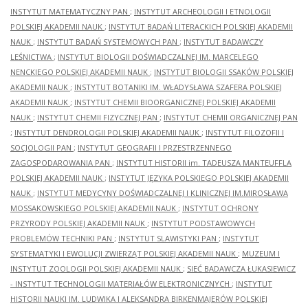
INSTYTUT MATEMATYCZNY PAN
;
INSTYTUT ARCHEOLOGII I ETNOLOGII
POLSKIEJ AKADEMII NAUK
;
INSTYTUT BADAŃ LITERACKICH POLSKIEJ AKADEMII
NAUK
;
INSTYTUT BADAŃ SYSTEMOWYCH PAN
;
INSTYTUT BADAWCZY
LEŚNICTWA
;
INSTYTUT BIOLOGII DOŚWIADCZALNEJ IM. MARCELEGO
NENCKIEGO POLSKIEJ AKADEMII NAUK
;
INSTYTUT BIOLOGII SSAKÓW POLSKIEJ
AKADEMII NAUK
;
INSTYTUT BOTANIKI IM. WŁADYSŁAWA SZAFERA POLSKIEJ
AKADEMII NAUK
;
INSTYTUT CHEMII BIOORGANICZNEJ POLSKIEJ AKADEMII
NAUK
;
INSTYTUT CHEMII FIZYCZNEJ PAN
;
INSTYTUT CHEMII ORGANICZNEJ PAN
;
INSTYTUT DENDROLOGII POLSKIEJ AKADEMII NAUK
;
INSTYTUT FILOZOFII I
SOCJOLOGII PAN
;
INSTYTUT GEOGRAFII I PRZESTRZENNEGO
ZAGOSPODAROWANIA PAN
;
INSTYTUT HISTORII im. TADEUSZA MANTEUFFLA
POLSKIEJ AKADEMII NAUK
;
INSTYTUT JĘZYKA POLSKIEGO POLSKIEJ AKADEMII
NAUK
;
INSTYTUT MEDYCYNY DOŚWIADCZALNEJ I KLINICZNEJ IM.MIROSŁAWA
MOSSAKOWSKIEGO POLSKIEJ AKADEMII NAUK
;
INSTYTUT OCHRONY
PRZYRODY POLSKIEJ AKADEMII NAUK
;
INSTYTUT PODSTAWOWYCH
PROBLEMÓW TECHNIKI PAN
;
INSTYTUT SLAWISTYKI PAN
;
INSTYTUT
SYSTEMATYKI I EWOLUCJI ZWIERZĄT POLSKIEJ AKADEMII NAUK
;
MUZEUM I
INSTYTUT ZOOLOGII POLSKIEJ AKADEMII NAUK
;
SIEĆ BADAWCZA ŁUKASIEWICZ
- INSTYTUT TECHNOLOGII MATERIAŁÓW ELEKTRONICZNYCH
;
INSTYTUT
HISTORII NAUKI IM. LUDWIKA I ALEKSANDRA BIRKENMAJERÓW POLSKIEJ