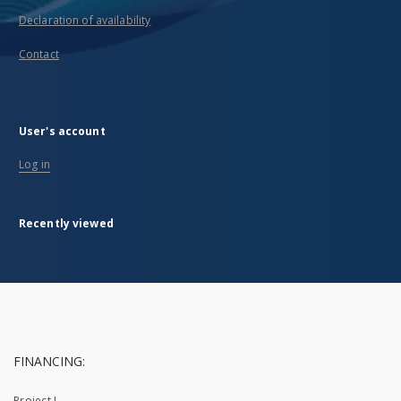
Declaration of availability
Contact
User's account
Log in
Recently viewed
FINANCING:
Project I