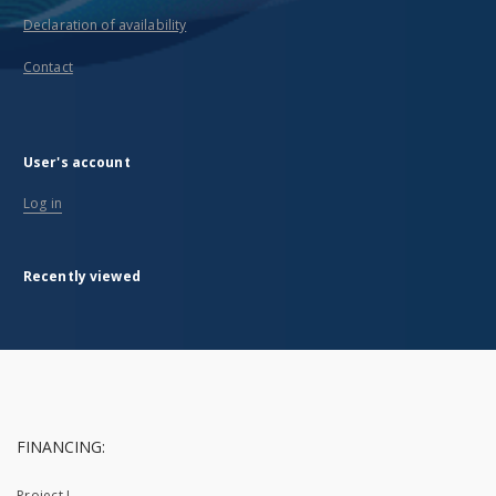
Declaration of availability
Contact
User's account
Log in
Recently viewed
FINANCING:
Project I