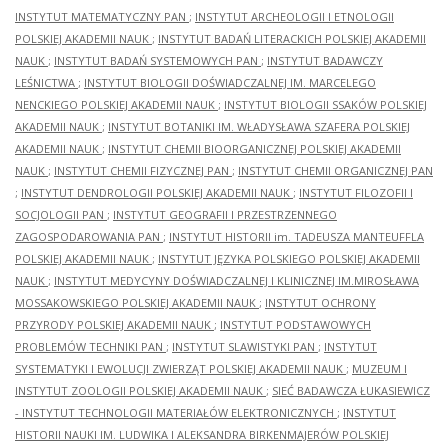
INSTYTUT MATEMATYCZNY PAN
;
INSTYTUT ARCHEOLOGII I ETNOLOGII
POLSKIEJ AKADEMII NAUK
;
INSTYTUT BADAŃ LITERACKICH POLSKIEJ AKADEMII
NAUK
;
INSTYTUT BADAŃ SYSTEMOWYCH PAN
;
INSTYTUT BADAWCZY
LEŚNICTWA
;
INSTYTUT BIOLOGII DOŚWIADCZALNEJ IM. MARCELEGO
NENCKIEGO POLSKIEJ AKADEMII NAUK
;
INSTYTUT BIOLOGII SSAKÓW POLSKIEJ
AKADEMII NAUK
;
INSTYTUT BOTANIKI IM. WŁADYSŁAWA SZAFERA POLSKIEJ
AKADEMII NAUK
;
INSTYTUT CHEMII BIOORGANICZNEJ POLSKIEJ AKADEMII
NAUK
;
INSTYTUT CHEMII FIZYCZNEJ PAN
;
INSTYTUT CHEMII ORGANICZNEJ PAN
;
INSTYTUT DENDROLOGII POLSKIEJ AKADEMII NAUK
;
INSTYTUT FILOZOFII I
SOCJOLOGII PAN
;
INSTYTUT GEOGRAFII I PRZESTRZENNEGO
ZAGOSPODAROWANIA PAN
;
INSTYTUT HISTORII im. TADEUSZA MANTEUFFLA
POLSKIEJ AKADEMII NAUK
;
INSTYTUT JĘZYKA POLSKIEGO POLSKIEJ AKADEMII
NAUK
;
INSTYTUT MEDYCYNY DOŚWIADCZALNEJ I KLINICZNEJ IM.MIROSŁAWA
MOSSAKOWSKIEGO POLSKIEJ AKADEMII NAUK
;
INSTYTUT OCHRONY
PRZYRODY POLSKIEJ AKADEMII NAUK
;
INSTYTUT PODSTAWOWYCH
PROBLEMÓW TECHNIKI PAN
;
INSTYTUT SLAWISTYKI PAN
;
INSTYTUT
SYSTEMATYKI I EWOLUCJI ZWIERZĄT POLSKIEJ AKADEMII NAUK
;
MUZEUM I
INSTYTUT ZOOLOGII POLSKIEJ AKADEMII NAUK
;
SIEĆ BADAWCZA ŁUKASIEWICZ
- INSTYTUT TECHNOLOGII MATERIAŁÓW ELEKTRONICZNYCH
;
INSTYTUT
HISTORII NAUKI IM. LUDWIKA I ALEKSANDRA BIRKENMAJERÓW POLSKIEJ