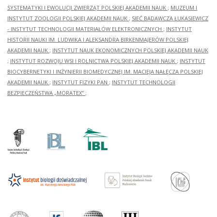
SYSTEMATYKI I EWOLUCJI ZWIERZĄT POLSKIEJ AKADEMII NAUK
;
MUZEUM I
INSTYTUT ZOOLOGII POLSKIEJ AKADEMII NAUK
;
SIEĆ BADAWCZA ŁUKASIEWICZ
- INSTYTUT TECHNOLOGII MATERIAŁÓW ELEKTRONICZNYCH
;
INSTYTUT
HISTORII NAUKI IM. LUDWIKA I ALEKSANDRA BIRKENMAJERÓW POLSKIEJ
AKADEMII NAUK
;
INSTYTUT NAUK EKONOMICZNYCH POLSKIEJ AKADEMII NAUK
;
INSTYTUT ROZWOJU WSI I ROLNICTWA POLSKIEJ AKADEMII NAUK
;
INSTYTUT
BIOCYBERNETYKI I INŻYNIERII BIOMEDYCZNEJ IM. MACIEJA NAŁĘCZA POLSKIEJ
AKADEMII NAUK
;
INSTYTUT FIZYKI PAN
;
INSTYTUT TECHNOLOGII
BEZPIECZEŃSTWA „MORATEX”
;