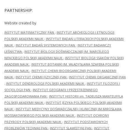
PARTNERSHIP:
Website created by
INSTYTUT MATEMATYCZNY PAN
;
INSTYTUT ARCHEOLOGII I ETNOLOGII
POLSKIEJ AKADEMII NAUK
;
INSTYTUT BADAŃ LITERACKICH POLSKIEJ AKADEMII
NAUK
;
INSTYTUT BADAŃ SYSTEMOWYCH PAN
;
INSTYTUT BADAWCZY
LEŚNICTWA
;
INSTYTUT BIOLOGII DOŚWIADCZALNEJ IM. MARCELEGO
NENCKIEGO POLSKIEJ AKADEMII NAUK
;
INSTYTUT BIOLOGII SSAKÓW POLSKIEJ
AKADEMII NAUK
;
INSTYTUT BOTANIKI IM. WŁADYSŁAWA SZAFERA POLSKIEJ
AKADEMII NAUK
;
INSTYTUT CHEMII BIOORGANICZNEJ POLSKIEJ AKADEMII
NAUK
;
INSTYTUT CHEMII FIZYCZNEJ PAN
;
INSTYTUT CHEMII ORGANICZNEJ PAN
;
INSTYTUT DENDROLOGII POLSKIEJ AKADEMII NAUK
;
INSTYTUT FILOZOFII I
SOCJOLOGII PAN
;
INSTYTUT GEOGRAFII I PRZESTRZENNEGO
ZAGOSPODAROWANIA PAN
;
INSTYTUT HISTORII im. TADEUSZA MANTEUFFLA
POLSKIEJ AKADEMII NAUK
;
INSTYTUT JĘZYKA POLSKIEGO POLSKIEJ AKADEMII
NAUK
;
INSTYTUT MEDYCYNY DOŚWIADCZALNEJ I KLINICZNEJ IM.MIROSŁAWA
MOSSAKOWSKIEGO POLSKIEJ AKADEMII NAUK
;
INSTYTUT OCHRONY
PRZYRODY POLSKIEJ AKADEMII NAUK
;
INSTYTUT PODSTAWOWYCH
PROBLEMÓW TECHNIKI PAN
;
INSTYTUT SLAWISTYKI PAN
;
INSTYTUT