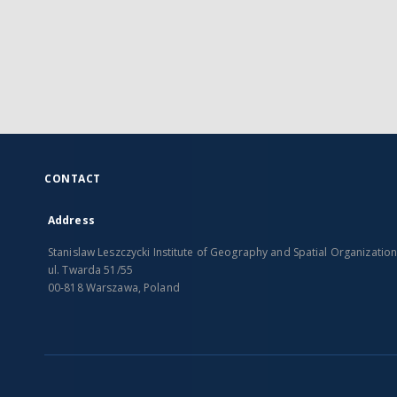
CONTACT
Address
Stanislaw Leszczycki Institute of Geography and Spatial Organizatio
ul. Twarda 51/55
00-818 Warszawa, Poland