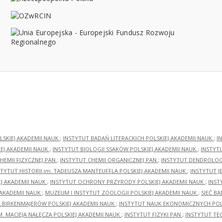
LSKIEJ AKADEMII NAUK
;
INSTYTUT BADAŃ LITERACKICH POLSKIEJ AKADEMII NAUK
;
I
EJ AKADEMII NAUK
;
INSTYTUT BIOLOGII SSAKÓW POLSKIEJ AKADEMII NAUK
;
INSTYT
HEMII FIZYCZNEJ PAN
;
INSTYTUT CHEMII ORGANICZNEJ PAN
;
INSTYTUT DENDROLOGI
STYTUT HISTORII im. TADEUSZA MANTEUFFLA POLSKIEJ AKADEMII NAUK
;
INSTYTUT J
EJ AKADEMII NAUK
;
INSTYTUT OCHRONY PRZYRODY POLSKIEJ AKADEMII NAUK
;
INST
 AKADEMII NAUK
;
MUZEUM I INSTYTUT ZOOLOGII POLSKIEJ AKADEMII NAUK
;
SIEĆ B
RA BIRKENMAJERÓW POLSKIEJ AKADEMII NAUK
;
INSTYTUT NAUK EKONOMICZNYCH POLS
M. MACIEJA NAŁĘCZA POLSKIEJ AKADEMII NAUK
;
INSTYTUT FIZYKI PAN
;
INSTYTUT TE