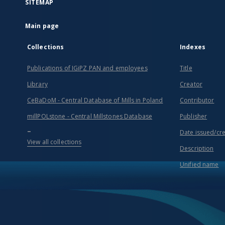
SITEMAP
Main page
Collections
Indexes
Publications of IGiPZ PAN and employees
Title
Library
Creator
CeBaDoM - Central Database of Mills in Poland
Contributor
millPOLstone - Central Millstones Database
Publisher
...
Date issued/cr
View all collections
Description
Unified name