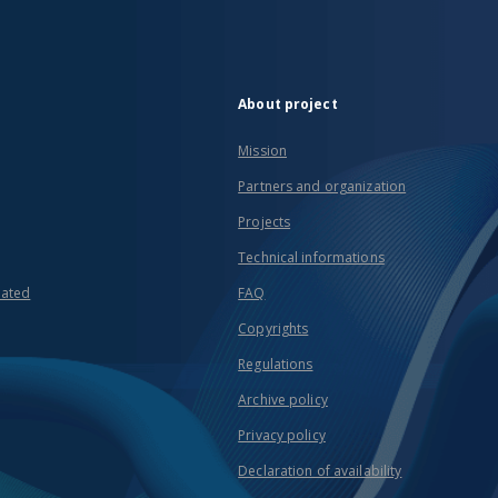
About project
Mission
Partners and organization
Projects
Technical informations
eated
FAQ
Copyrights
Regulations
Archive policy
Privacy policy
Declaration of availability