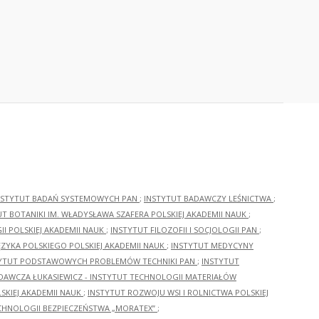
NSTYTUT BADAŃ SYSTEMOWYCH PAN
;
INSTYTUT BADAWCZY LEŚNICTWA
;
UT BOTANIKI IM. WŁADYSŁAWA SZAFERA POLSKIEJ AKADEMII NAUK
;
I POLSKIEJ AKADEMII NAUK
;
INSTYTUT FILOZOFII I SOCJOLOGII PAN
;
ĘZYKA POLSKIEGO POLSKIEJ AKADEMII NAUK
;
INSTYTUT MEDYCYNY
YTUT PODSTAWOWYCH PROBLEMÓW TECHNIKI PAN
;
INSTYTUT
ADAWCZA ŁUKASIEWICZ - INSTYTUT TECHNOLOGII MATERIAŁÓW
KIEJ AKADEMII NAUK
;
INSTYTUT ROZWOJU WSI I ROLNICTWA POLSKIEJ
CHNOLOGII BEZPIECZEŃSTWA „MORATEX”
;