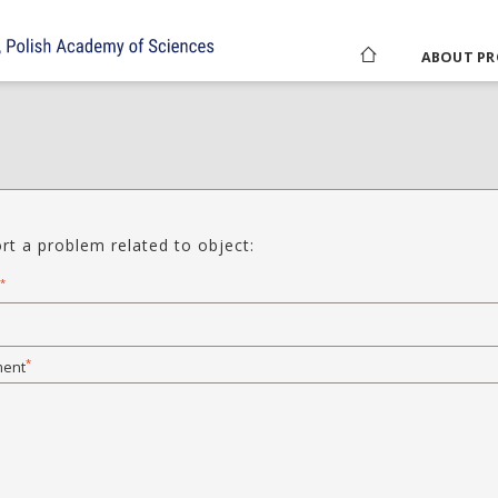
ABOUT PR
rt a problem related to object:
*
*
ent