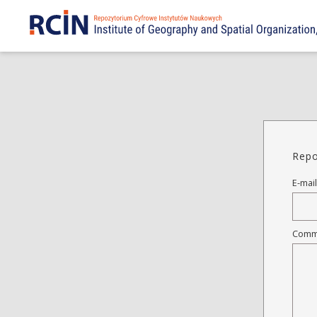
Repo
E-mail
Comm