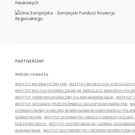
PARTNERSHIP:
Website created by
INSTYTUT MATEMATYCZNY PAN
;
INSTYTUT ARCHEOLOGII I ETNOLOGII PO
INSTYTUT BIOLOGII DOŚWIADCZALNEJ IM. MARCELEGO NENCKIEGO POLSKI
INSTYTUT CHEMII BIOORGANICZNEJ POLSKIEJ AKADEMII NAUK
;
INSTYTUT C
INSTYTUT GEOGRAFII I PRZESTRZENNEGO ZAGOSPODAROWANIA PAN
;
IN
DOŚWIADCZALNEJ I KLINICZNEJ IM.MIROSŁAWA MOSSAKOWSKIEGO POLSKI
SLAWISTYKI PAN
;
INSTYTUT SYSTEMATYKI I EWOLUCJI ZWIERZĄT POLSKIEJ
ELEKTRONICZNYCH
;
INSTYTUT HISTORII NAUKI IM. LUDWIKA I ALEKSAND
AKADEMII NAUK
;
INSTYTUT BIOCYBERNETYKI I INŻYNIERII BIOMEDYCZNEJ I