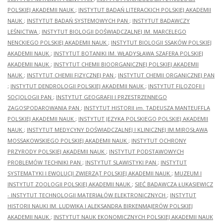
POLSKIEJ AKADEMII NAUK
;
INSTYTUT BADAŃ LITERACKICH POLSKIEJ AKADEMII
NAUK
;
INSTYTUT BADAŃ SYSTEMOWYCH PAN
;
INSTYTUT BADAWCZY
LEŚNICTWA
;
INSTYTUT BIOLOGII DOŚWIADCZALNEJ IM. MARCELEGO
NENCKIEGO POLSKIEJ AKADEMII NAUK
;
INSTYTUT BIOLOGII SSAKÓW POLSKIEJ
AKADEMII NAUK
;
INSTYTUT BOTANIKI IM. WŁADYSŁAWA SZAFERA POLSKIEJ
AKADEMII NAUK
;
INSTYTUT CHEMII BIOORGANICZNEJ POLSKIEJ AKADEMII
NAUK
;
INSTYTUT CHEMII FIZYCZNEJ PAN
;
INSTYTUT CHEMII ORGANICZNEJ PAN
;
INSTYTUT DENDROLOGII POLSKIEJ AKADEMII NAUK
;
INSTYTUT FILOZOFII I
SOCJOLOGII PAN
;
INSTYTUT GEOGRAFII I PRZESTRZENNEGO
ZAGOSPODAROWANIA PAN
;
INSTYTUT HISTORII im. TADEUSZA MANTEUFFLA
POLSKIEJ AKADEMII NAUK
;
INSTYTUT JĘZYKA POLSKIEGO POLSKIEJ AKADEMII
NAUK
;
INSTYTUT MEDYCYNY DOŚWIADCZALNEJ I KLINICZNEJ IM.MIROSŁAWA
MOSSAKOWSKIEGO POLSKIEJ AKADEMII NAUK
;
INSTYTUT OCHRONY
PRZYRODY POLSKIEJ AKADEMII NAUK
;
INSTYTUT PODSTAWOWYCH
PROBLEMÓW TECHNIKI PAN
;
INSTYTUT SLAWISTYKI PAN
;
INSTYTUT
SYSTEMATYKI I EWOLUCJI ZWIERZĄT POLSKIEJ AKADEMII NAUK
;
MUZEUM I
INSTYTUT ZOOLOGII POLSKIEJ AKADEMII NAUK
;
SIEĆ BADAWCZA ŁUKASIEWICZ
- INSTYTUT TECHNOLOGII MATERIAŁÓW ELEKTRONICZNYCH
;
INSTYTUT
HISTORII NAUKI IM. LUDWIKA I ALEKSANDRA BIRKENMAJERÓW POLSKIEJ
AKADEMII NAUK
;
INSTYTUT NAUK EKONOMICZNYCH POLSKIEJ AKADEMII NAUK