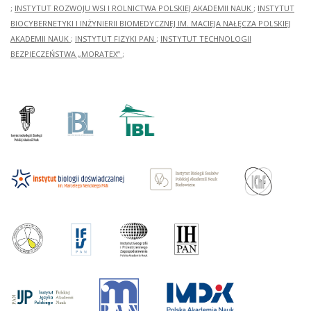
;
INSTYTUT ROZWOJU WSI I ROLNICTWA POLSKIEJ AKADEMII NAUK
;
INSTYTUT
BIOCYBERNETYKI I INŻYNIERII BIOMEDYCZNEJ IM. MACIEJA NAŁĘCZA POLSKIEJ
AKADEMII NAUK
;
INSTYTUT FIZYKI PAN
;
INSTYTUT TECHNOLOGII
BEZPIECZEŃSTWA „MORATEX”
;