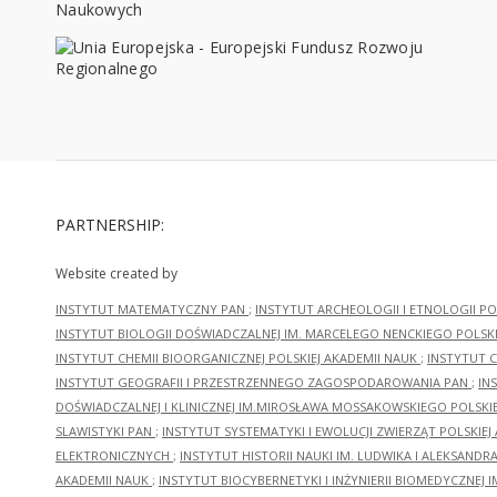
PARTNERSHIP:
Website created by
INSTYTUT MATEMATYCZNY PAN
;
INSTYTUT ARCHEOLOGII I ETNOLOGII PO
INSTYTUT BIOLOGII DOŚWIADCZALNEJ IM. MARCELEGO NENCKIEGO POLSKI
INSTYTUT CHEMII BIOORGANICZNEJ POLSKIEJ AKADEMII NAUK
;
INSTYTUT C
INSTYTUT GEOGRAFII I PRZESTRZENNEGO ZAGOSPODAROWANIA PAN
;
IN
DOŚWIADCZALNEJ I KLINICZNEJ IM.MIROSŁAWA MOSSAKOWSKIEGO POLSKI
SLAWISTYKI PAN
;
INSTYTUT SYSTEMATYKI I EWOLUCJI ZWIERZĄT POLSKIEJ
ELEKTRONICZNYCH
;
INSTYTUT HISTORII NAUKI IM. LUDWIKA I ALEKSAND
AKADEMII NAUK
;
INSTYTUT BIOCYBERNETYKI I INŻYNIERII BIOMEDYCZNEJ I