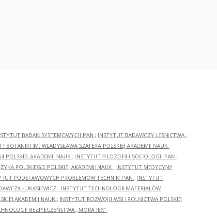
NSTYTUT BADAŃ SYSTEMOWYCH PAN
;
INSTYTUT BADAWCZY LEŚNICTWA
;
UT BOTANIKI IM. WŁADYSŁAWA SZAFERA POLSKIEJ AKADEMII NAUK
;
I POLSKIEJ AKADEMII NAUK
;
INSTYTUT FILOZOFII I SOCJOLOGII PAN
;
ĘZYKA POLSKIEGO POLSKIEJ AKADEMII NAUK
;
INSTYTUT MEDYCYNY
YTUT PODSTAWOWYCH PROBLEMÓW TECHNIKI PAN
;
INSTYTUT
ADAWCZA ŁUKASIEWICZ - INSTYTUT TECHNOLOGII MATERIAŁÓW
KIEJ AKADEMII NAUK
;
INSTYTUT ROZWOJU WSI I ROLNICTWA POLSKIEJ
CHNOLOGII BEZPIECZEŃSTWA „MORATEX”
;