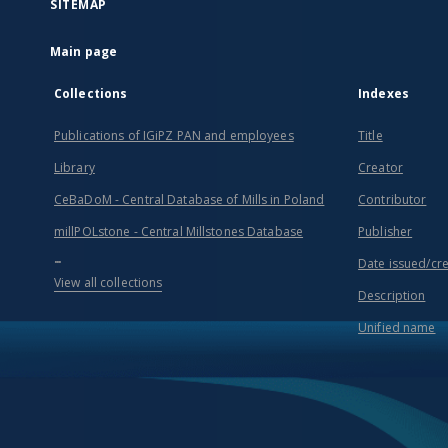
SITEMAP
Main page
Collections
Indexes
Publications of IGiPZ PAN and employees
Title
Library
Creator
CeBaDoM - Central Database of Mills in Poland
Contributor
millPOLstone - Central Millstones Database
Publisher
...
Date issued/cr
View all collections
Description
Unified name