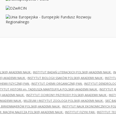
LSKIEJ AKADEMII NAUK
;
INSTYTUT BADAŃ LITERACKICH POLSKIEJ AKADEMII NAUK
;
I
EJ AKADEMII NAUK
;
INSTYTUT BIOLOGII SSAKÓW POLSKIEJ AKADEMII NAUK
;
INSTYT
HEMII FIZYCZNEJ PAN
;
INSTYTUT CHEMII ORGANICZNEJ PAN
;
INSTYTUT DENDROLOGI
STYTUT HISTORII im. TADEUSZA MANTEUFFLA POLSKIEJ AKADEMII NAUK
;
INSTYTUT J
EJ AKADEMII NAUK
;
INSTYTUT OCHRONY PRZYRODY POLSKIEJ AKADEMII NAUK
;
INST
 AKADEMII NAUK
;
MUZEUM I INSTYTUT ZOOLOGII POLSKIEJ AKADEMII NAUK
;
SIEĆ B
RA BIRKENMAJERÓW POLSKIEJ AKADEMII NAUK
;
INSTYTUT NAUK EKONOMICZNYCH POLS
M. MACIEJA NAŁĘCZA POLSKIEJ AKADEMII NAUK
;
INSTYTUT FIZYKI PAN
;
INSTYTUT TE