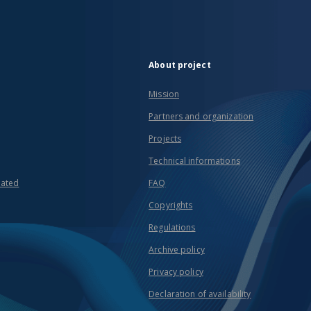
About project
Mission
Partners and organization
Projects
Technical informations
eated
FAQ
Copyrights
Regulations
Archive policy
Privacy policy
Declaration of availability