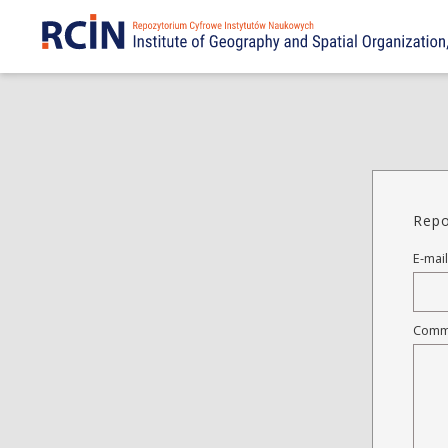
Repo
E-mail
Comm