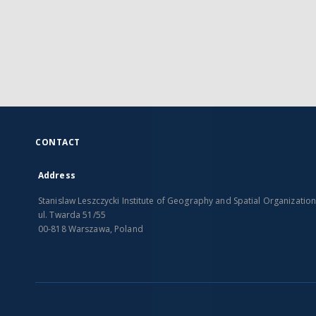
CONTACT
Address
Stanislaw Leszczycki Institute of Geography and Spatial Organizatio
ul. Twarda 51/55
00-818 Warszawa, Poland