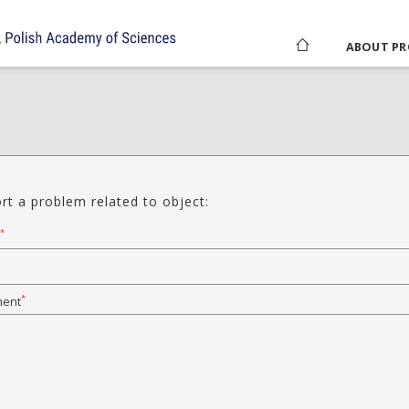
ABOUT PR
rt a problem related to object:
*
*
ent