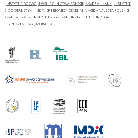
;
INSTYTUT ROZWOJU WSI I ROLNICTWA POLSKIEJ AKADEMII NAUK
;
INSTYTUT
BIOCYBERNETYKI I INŻYNIERII BIOMEDYCZNEJ IM. MACIEJA NAŁĘCZA POLSKIEJ
AKADEMII NAUK
;
INSTYTUT FIZYKI PAN
;
INSTYTUT TECHNOLOGII
BEZPIECZEŃSTWA „MORATEX”
;