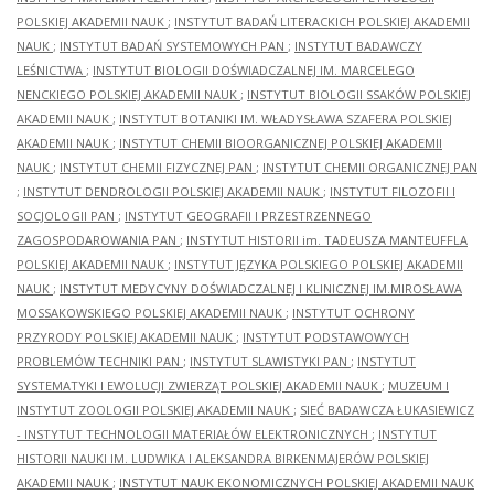
POLSKIEJ AKADEMII NAUK
;
INSTYTUT BADAŃ LITERACKICH POLSKIEJ AKADEMII
NAUK
;
INSTYTUT BADAŃ SYSTEMOWYCH PAN
;
INSTYTUT BADAWCZY
LEŚNICTWA
;
INSTYTUT BIOLOGII DOŚWIADCZALNEJ IM. MARCELEGO
NENCKIEGO POLSKIEJ AKADEMII NAUK
;
INSTYTUT BIOLOGII SSAKÓW POLSKIEJ
AKADEMII NAUK
;
INSTYTUT BOTANIKI IM. WŁADYSŁAWA SZAFERA POLSKIEJ
AKADEMII NAUK
;
INSTYTUT CHEMII BIOORGANICZNEJ POLSKIEJ AKADEMII
NAUK
;
INSTYTUT CHEMII FIZYCZNEJ PAN
;
INSTYTUT CHEMII ORGANICZNEJ PAN
;
INSTYTUT DENDROLOGII POLSKIEJ AKADEMII NAUK
;
INSTYTUT FILOZOFII I
SOCJOLOGII PAN
;
INSTYTUT GEOGRAFII I PRZESTRZENNEGO
ZAGOSPODAROWANIA PAN
;
INSTYTUT HISTORII im. TADEUSZA MANTEUFFLA
POLSKIEJ AKADEMII NAUK
;
INSTYTUT JĘZYKA POLSKIEGO POLSKIEJ AKADEMII
NAUK
;
INSTYTUT MEDYCYNY DOŚWIADCZALNEJ I KLINICZNEJ IM.MIROSŁAWA
MOSSAKOWSKIEGO POLSKIEJ AKADEMII NAUK
;
INSTYTUT OCHRONY
PRZYRODY POLSKIEJ AKADEMII NAUK
;
INSTYTUT PODSTAWOWYCH
PROBLEMÓW TECHNIKI PAN
;
INSTYTUT SLAWISTYKI PAN
;
INSTYTUT
SYSTEMATYKI I EWOLUCJI ZWIERZĄT POLSKIEJ AKADEMII NAUK
;
MUZEUM I
INSTYTUT ZOOLOGII POLSKIEJ AKADEMII NAUK
;
SIEĆ BADAWCZA ŁUKASIEWICZ
- INSTYTUT TECHNOLOGII MATERIAŁÓW ELEKTRONICZNYCH
;
INSTYTUT
HISTORII NAUKI IM. LUDWIKA I ALEKSANDRA BIRKENMAJERÓW POLSKIEJ
AKADEMII NAUK
;
INSTYTUT NAUK EKONOMICZNYCH POLSKIEJ AKADEMII NAUK