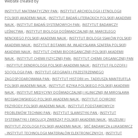
Website created by
INSTYTUT MATEMATYCZNY PAN
;
INSTYTUT ARCHEOLOGII I ETNOLOGII
POLSKIEJ AKADEMII NAUK
;
INSTYTUT BADAŃ LITERACKICH POLSKIEJ AKADEMII
NAUK
;
INSTYTUT BADAŃ SYSTEMOWYCH PAN
;
INSTYTUT BADAWCZY
LEŚNICTWA
;
INSTYTUT BIOLOGII DOŚWIADCZALNEJ IM. MARCELEGO
NENCKIEGO POLSKIEJ AKADEMII NAUK
;
INSTYTUT BIOLOGII SSAKÓW POLSKIEJ
AKADEMII NAUK
;
INSTYTUT BOTANIKI IM. WŁADYSŁAWA SZAFERA POLSKIEJ
AKADEMII NAUK
;
INSTYTUT CHEMII BIOORGANICZNEJ POLSKIEJ AKADEMII
NAUK
;
INSTYTUT CHEMII FIZYCZNEJ PAN
;
INSTYTUT CHEMII ORGANICZNEJ PAN
;
INSTYTUT DENDROLOGII POLSKIEJ AKADEMII NAUK
;
INSTYTUT FILOZOFII I
SOCJOLOGII PAN
;
INSTYTUT GEOGRAFII I PRZESTRZENNEGO
ZAGOSPODAROWANIA PAN
;
INSTYTUT HISTORII im. TADEUSZA MANTEUFFLA
POLSKIEJ AKADEMII NAUK
;
INSTYTUT JĘZYKA POLSKIEGO POLSKIEJ AKADEMII
NAUK
;
INSTYTUT MEDYCYNY DOŚWIADCZALNEJ I KLINICZNEJ IM.MIROSŁAWA
MOSSAKOWSKIEGO POLSKIEJ AKADEMII NAUK
;
INSTYTUT OCHRONY
PRZYRODY POLSKIEJ AKADEMII NAUK
;
INSTYTUT PODSTAWOWYCH
PROBLEMÓW TECHNIKI PAN
;
INSTYTUT SLAWISTYKI PAN
;
INSTYTUT
SYSTEMATYKI I EWOLUCJI ZWIERZĄT POLSKIEJ AKADEMII NAUK
;
MUZEUM I
INSTYTUT ZOOLOGII POLSKIEJ AKADEMII NAUK
;
SIEĆ BADAWCZA ŁUKASIEWICZ
- INSTYTUT TECHNOLOGII MATERIAŁÓW ELEKTRONICZNYCH
;
INSTYTUT