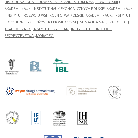
HISTORII NAUKI IM. LUDWIKA I ALEKSANDRA BIRKENMAJERÓW POLSKIEJ
AKADEMII NAUK
;
INSTYTUT NAUK EKONOMICZNYCH POLSKIEJ AKADEMII NAUK
;
INSTYTUT ROZWOJU WSI I ROLNICTWA POLSKIEJ AKADEMII NAUK
;
INSTYTUT
BIOCYBERNETYKI I INŻYNIERII BIOMEDYCZNEJ IM. MACIEJA NAŁĘCZA POLSKIEJ
AKADEMII NAUK
;
INSTYTUT FIZYKI PAN
;
INSTYTUT TECHNOLOGII
BEZPIECZEŃSTWA „MORATEX”
;