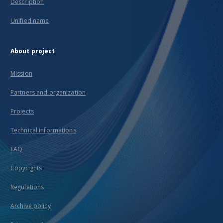
Description
Unified name
About project
Mission
Partners and organization
Projects
Technical informations
FAQ
Copyrights
Regulations
Archive policy