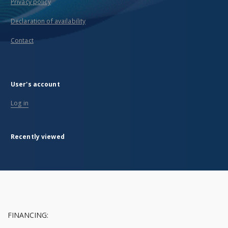
Privacy policy
Declaration of availability
Contact
User's account
Log in
Recently viewed
FINANCING: