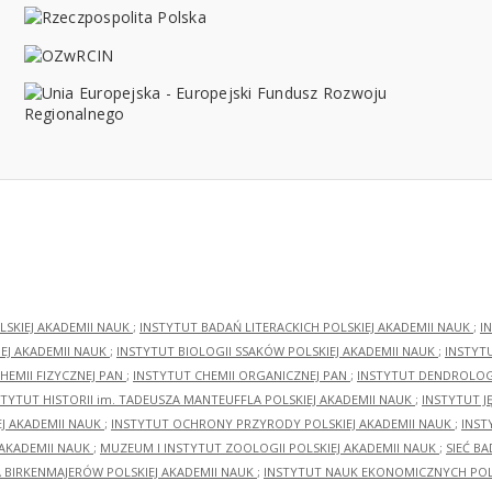
LSKIEJ AKADEMII NAUK
;
INSTYTUT BADAŃ LITERACKICH POLSKIEJ AKADEMII NAUK
;
I
EJ AKADEMII NAUK
;
INSTYTUT BIOLOGII SSAKÓW POLSKIEJ AKADEMII NAUK
;
INSTYT
HEMII FIZYCZNEJ PAN
;
INSTYTUT CHEMII ORGANICZNEJ PAN
;
INSTYTUT DENDROLOGI
STYTUT HISTORII im. TADEUSZA MANTEUFFLA POLSKIEJ AKADEMII NAUK
;
INSTYTUT J
EJ AKADEMII NAUK
;
INSTYTUT OCHRONY PRZYRODY POLSKIEJ AKADEMII NAUK
;
INST
 AKADEMII NAUK
;
MUZEUM I INSTYTUT ZOOLOGII POLSKIEJ AKADEMII NAUK
;
SIEĆ B
RA BIRKENMAJERÓW POLSKIEJ AKADEMII NAUK
;
INSTYTUT NAUK EKONOMICZNYCH POLS