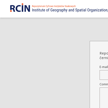
Repo
čern
E-mail
Comm