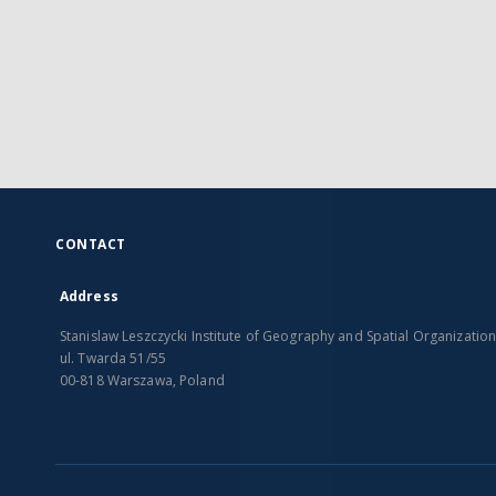
CONTACT
Address
Stanislaw Leszczycki Institute of Geography and Spatial Organizatio
ul. Twarda 51/55
00-818 Warszawa, Poland