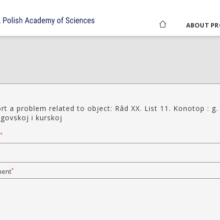
ABOUT PR
rt a problem related to object: Râd XX. List 11. Konotop : g.
igovskoj i kurskoj
*
*
ent