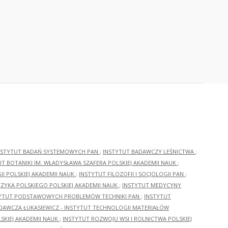
NSTYTUT BADAŃ SYSTEMOWYCH PAN
;
INSTYTUT BADAWCZY LEŚNICTWA
;
UT BOTANIKI IM. WŁADYSŁAWA SZAFERA POLSKIEJ AKADEMII NAUK
;
I POLSKIEJ AKADEMII NAUK
;
INSTYTUT FILOZOFII I SOCJOLOGII PAN
;
ĘZYKA POLSKIEGO POLSKIEJ AKADEMII NAUK
;
INSTYTUT MEDYCYNY
YTUT PODSTAWOWYCH PROBLEMÓW TECHNIKI PAN
;
INSTYTUT
ADAWCZA ŁUKASIEWICZ - INSTYTUT TECHNOLOGII MATERIAŁÓW
KIEJ AKADEMII NAUK
;
INSTYTUT ROZWOJU WSI I ROLNICTWA POLSKIEJ