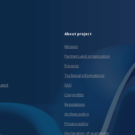
About project
Mission
Partners and organization
Projects
Technical informations
eated
FAQ
Copyrights
Regulations
Archive policy
Privacy policy
Declaration of availability