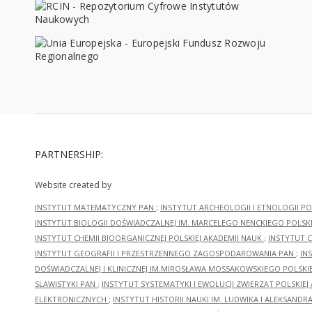
PARTNERSHIP:
Website created by
INSTYTUT MATEMATYCZNY PAN
;
INSTYTUT ARCHEOLOGII I ETNOLOGII PO
INSTYTUT BIOLOGII DOŚWIADCZALNEJ IM. MARCELEGO NENCKIEGO POLSKI
INSTYTUT CHEMII BIOORGANICZNEJ POLSKIEJ AKADEMII NAUK
;
INSTYTUT C
INSTYTUT GEOGRAFII I PRZESTRZENNEGO ZAGOSPODAROWANIA PAN
;
IN
DOŚWIADCZALNEJ I KLINICZNEJ IM.MIROSŁAWA MOSSAKOWSKIEGO POLSKI
SLAWISTYKI PAN
;
INSTYTUT SYSTEMATYKI I EWOLUCJI ZWIERZĄT POLSKIEJ
ELEKTRONICZNYCH
;
INSTYTUT HISTORII NAUKI IM. LUDWIKA I ALEKSAND