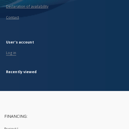
Declaration of availability
Contact
User's account
Log in
Recently viewed
FINANCING:
Project I