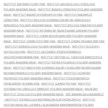
INSTYTUT MATEMATYCZNY PAN
;
INSTYTUT ARCHEOLOGII I ETNOLOGII
POLSKIEJ AKADEMII NAUK
;
INSTYTUT BADAŃ LITERACKICH POLSKIEJ AKADEMII
NAUK
;
INSTYTUT BADAŃ SYSTEMOWYCH PAN
;
INSTYTUT BADAWCZY
LEŚNICTWA
;
INSTYTUT BIOLOGII DOŚWIADCZALNEJ IM. MARCELEGO
NENCKIEGO POLSKIEJ AKADEMII NAUK
;
INSTYTUT BIOLOGII SSAKÓW POLSKIEJ
AKADEMII NAUK
;
INSTYTUT BOTANIKI IM. WŁADYSŁAWA SZAFERA POLSKIEJ
AKADEMII NAUK
;
INSTYTUT CHEMII BIOORGANICZNEJ POLSKIEJ AKADEMII
NAUK
;
INSTYTUT CHEMII FIZYCZNEJ PAN
;
INSTYTUT CHEMII ORGANICZNEJ PAN
;
INSTYTUT DENDROLOGII POLSKIEJ AKADEMII NAUK
;
INSTYTUT FILOZOFII I
SOCJOLOGII PAN
;
INSTYTUT GEOGRAFII I PRZESTRZENNEGO
ZAGOSPODAROWANIA PAN
;
INSTYTUT HISTORII im. TADEUSZA MANTEUFFLA
POLSKIEJ AKADEMII NAUK
;
INSTYTUT JĘZYKA POLSKIEGO POLSKIEJ AKADEMII
NAUK
;
INSTYTUT MEDYCYNY DOŚWIADCZALNEJ I KLINICZNEJ IM.MIROSŁAWA
MOSSAKOWSKIEGO POLSKIEJ AKADEMII NAUK
;
INSTYTUT OCHRONY
PRZYRODY POLSKIEJ AKADEMII NAUK
;
INSTYTUT PODSTAWOWYCH
PROBLEMÓW TECHNIKI PAN
;
INSTYTUT SLAWISTYKI PAN
;
INSTYTUT
SYSTEMATYKI I EWOLUCJI ZWIERZĄT POLSKIEJ AKADEMII NAUK
;
MUZEUM I
INSTYTUT ZOOLOGII POLSKIEJ AKADEMII NAUK
;
SIEĆ BADAWCZA ŁUKASIEWICZ
- INSTYTUT TECHNOLOGII MATERIAŁÓW ELEKTRONICZNYCH
;
INSTYTUT
HISTORII NAUKI IM. LUDWIKA I ALEKSANDRA BIRKENMAJERÓW POLSKIEJ