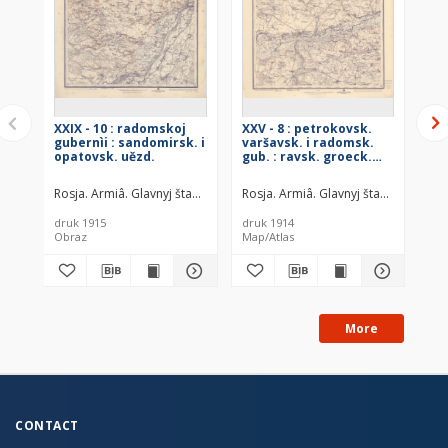
XXIX - 10 : radomskoj
XXV - 8 : petrokovsk.
XXV
gubernìi : sandomirsk. i
varšavsk. i radomsk.
va
opatovsk. uězd.
gub. : ravsk. groeck.
gub
opočensk. i radom.
op
uězd.
uě
Rosja. Armiâ. Glavnyj štab. Litografìâ kartografičeskago zavedenìâ. 
Rosja. Armiâ. Glavnyj štab. Litogra
Ros
druk 1915
druk 1914
dru
Obraz
Map/Atlas
Map
More
CONTACT