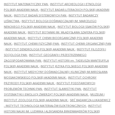
INSTYTUT MATEMATYCZNY PAN
;
INSTYTUT ARCHEOLOGII I ETNOLOGII
POLSKIEJ AKADEMII NAUK
;
INSTYTUT BADAŃ LITERACKICH POLSKIEJ AKADEMII
NAUK
;
INSTYTUT BADAŃ SYSTEMOWYCH PAN
;
INSTYTUT BADAWCZY
LEŚNICTWA
;
INSTYTUT BIOLOGII DOŚWIADCZALNEJ IM. MARCELEGO
NENCKIEGO POLSKIEJ AKADEMII NAUK
;
INSTYTUT BIOLOGII SSAKÓW POLSKIEJ
AKADEMII NAUK
;
INSTYTUT BOTANIKI IM. WŁADYSŁAWA SZAFERA POLSKIEJ
AKADEMII NAUK
;
INSTYTUT CHEMII BIOORGANICZNEJ POLSKIEJ AKADEMII
NAUK
;
INSTYTUT CHEMII FIZYCZNEJ PAN
;
INSTYTUT CHEMII ORGANICZNEJ PAN
;
INSTYTUT DENDROLOGII POLSKIEJ AKADEMII NAUK
;
INSTYTUT FILOZOFII I
SOCJOLOGII PAN
;
INSTYTUT GEOGRAFII I PRZESTRZENNEGO
ZAGOSPODAROWANIA PAN
;
INSTYTUT HISTORII im. TADEUSZA MANTEUFFLA
POLSKIEJ AKADEMII NAUK
;
INSTYTUT JĘZYKA POLSKIEGO POLSKIEJ AKADEMII
NAUK
;
INSTYTUT MEDYCYNY DOŚWIADCZALNEJ I KLINICZNEJ IM.MIROSŁAWA
MOSSAKOWSKIEGO POLSKIEJ AKADEMII NAUK
;
INSTYTUT OCHRONY
PRZYRODY POLSKIEJ AKADEMII NAUK
;
INSTYTUT PODSTAWOWYCH
PROBLEMÓW TECHNIKI PAN
;
INSTYTUT SLAWISTYKI PAN
;
INSTYTUT
SYSTEMATYKI I EWOLUCJI ZWIERZĄT POLSKIEJ AKADEMII NAUK
;
MUZEUM I
INSTYTUT ZOOLOGII POLSKIEJ AKADEMII NAUK
;
SIEĆ BADAWCZA ŁUKASIEWICZ
- INSTYTUT TECHNOLOGII MATERIAŁÓW ELEKTRONICZNYCH
;
INSTYTUT
HISTORII NAUKI IM. LUDWIKA I ALEKSANDRA BIRKENMAJERÓW POLSKIEJ