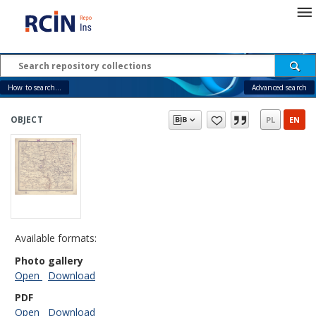
How to search...
Advanced search
OBJECT
PL
EN
Available formats:
Photo gallery
Open
Download
PDF
Open
Download