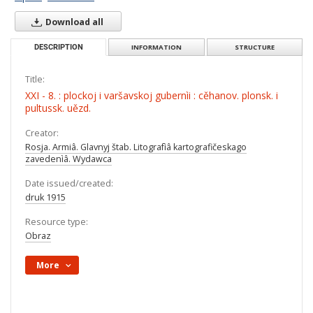
Download all
DESCRIPTION
INFORMATION
STRUCTURE
Title:
XXI - 8. : plockoj i varšavskoj gubernìi : cěhanov. plonsk. i
pultussk. uězd.
Creator:
Rosja. Armiâ. Glavnyj štab. Litografìâ kartografičeskago
zavedenìâ. Wydawca
Date issued/created:
druk 1915
Resource type:
Obraz
More