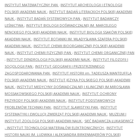
INSTYTUT MATEMATYCZNY PAN
;
INSTYTUT ARCHEOLOGII I ETNOLOGII
POLSKIEJ AKADEMII NAUK
;
INSTYTUT BADAŃ LITERACKICH POLSKIEJ AKADEMII
NAUK
;
INSTYTUT BADAŃ SYSTEMOWYCH PAN
;
INSTYTUT BADAWCZY
LEŚNICTWA
;
INSTYTUT BIOLOGII DOŚWIADCZALNEJ IM. MARCELEGO
NENCKIEGO POLSKIEJ AKADEMII NAUK
;
INSTYTUT BIOLOGII SSAKÓW POLSKIEJ
AKADEMII NAUK
;
INSTYTUT BOTANIKI IM. WŁADYSŁAWA SZAFERA POLSKIEJ
AKADEMII NAUK
;
INSTYTUT CHEMII BIOORGANICZNEJ POLSKIEJ AKADEMII
NAUK
;
INSTYTUT CHEMII FIZYCZNEJ PAN
;
INSTYTUT CHEMII ORGANICZNEJ PAN
;
INSTYTUT DENDROLOGII POLSKIEJ AKADEMII NAUK
;
INSTYTUT FILOZOFII I
SOCJOLOGII PAN
;
INSTYTUT GEOGRAFII I PRZESTRZENNEGO
ZAGOSPODAROWANIA PAN
;
INSTYTUT HISTORII im. TADEUSZA MANTEUFFLA
POLSKIEJ AKADEMII NAUK
;
INSTYTUT JĘZYKA POLSKIEGO POLSKIEJ AKADEMII
NAUK
;
INSTYTUT MEDYCYNY DOŚWIADCZALNEJ I KLINICZNEJ IM.MIROSŁAWA
MOSSAKOWSKIEGO POLSKIEJ AKADEMII NAUK
;
INSTYTUT OCHRONY
PRZYRODY POLSKIEJ AKADEMII NAUK
;
INSTYTUT PODSTAWOWYCH
PROBLEMÓW TECHNIKI PAN
;
INSTYTUT SLAWISTYKI PAN
;
INSTYTUT
SYSTEMATYKI I EWOLUCJI ZWIERZĄT POLSKIEJ AKADEMII NAUK
;
MUZEUM I
INSTYTUT ZOOLOGII POLSKIEJ AKADEMII NAUK
;
SIEĆ BADAWCZA ŁUKASIEWICZ
- INSTYTUT TECHNOLOGII MATERIAŁÓW ELEKTRONICZNYCH
;
INSTYTUT
HISTORII NAUKI IM. LUDWIKA I ALEKSANDRA BIRKENMAJERÓW POLSKIEJ