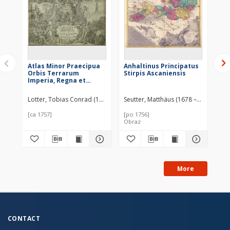
Atlas Minor Praecipua
Anhaltinus Principatus
Du
Orbis Terrarum
Stirpis Ascaniensis
Ma
Imperia, Regna et
Ha
Provincias, Germaniae
De
Potissimum, tabelli [20]
Lotter, Tobias Conrad (1717–1777)
Seutter, Matthäus (1678 – c. 1757)
Seutter, Matthäus (1678 – c. 1757)
Seu
Lo
exacte declineatis
sistens usui militiae
[ca 1757]
[po 1756]
[po
ducum ac
Obraz
Ob
peregrinantium
maxime accomodatus
More
CONTACT