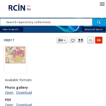
How to search...
Advanced search
OBJECT
PL
EN
Available formats:
Photo gallery
Open
Download
PDF
Open
Download