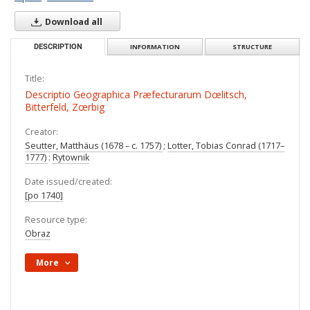
Download all
DESCRIPTION
INFORMATION
STRUCTURE
Title:
Descriptio Geographica Præfecturarum Dœlitsch,
Bitterfeld, Zœrbig
Creator:
Seutter, Matthäus (1678 – c. 1757)
;
Lotter, Tobias Conrad (1717–
1777)
:
Rytownik
Date issued/created:
[po 1740]
Resource type:
Obraz
More