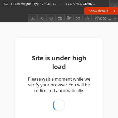
XIX - 6 : plockoj gub. : rypin., mlav., serpec. uězd.
Rosja. Armiâ. Glavnyj štab. Voenno-topografičeskij otdelRosja. Armiâ. Glavnyj štab. Litografìâ kartografičeskago zavedenìâ
Show details
Photo galle