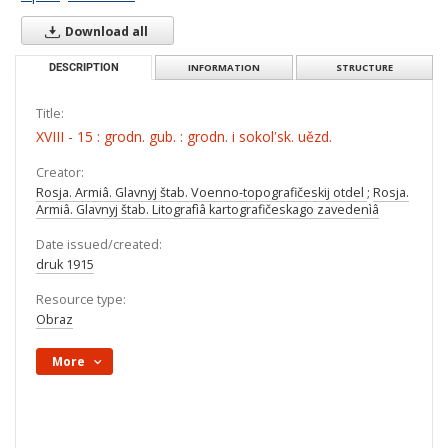
Download all
DESCRIPTION
INFORMATION
STRUCTURE
Title:
XVIII - 15 : grodn. gub. : grodn. i sokolʹsk. uězd.
Creator:
Rosja. Armiâ. Glavnyj štab. Voenno-topografičeskij otdel
;
Rosja.
Armiâ. Glavnyj štab. Litografìâ kartografičeskago zavedenìâ
Date issued/created:
druk 1915
Resource type:
Obraz
More