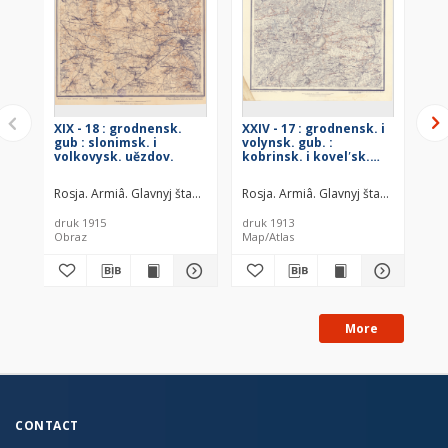
XIX - 18 : grodnensk.
XXIV - 17 : grodnensk. i
XVI
gub : slonimsk. i
volynsk. gub. :
min
volkovysk. uězdov.
kobrinsk. i kovelʹsk.
oš
uězd
uě
Rosja. Armiâ. Glavnyj štab. Voenno-topografičeskij otdel
Rosja. Armiâ. Glavnyj štab. Voenno-t
Rosja. Armiâ
Ros
druk 1915
druk 1913
dru
Obraz
Map/Atlas
Ob
More
CONTACT