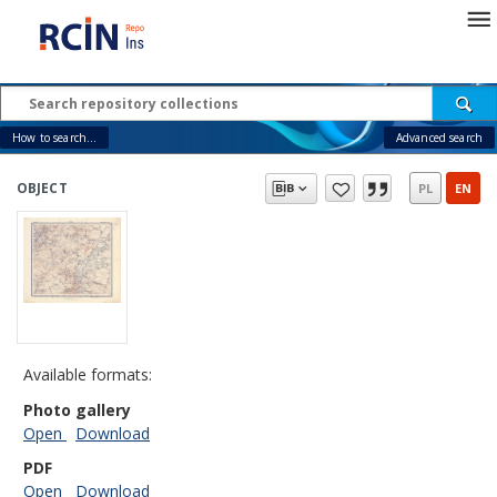
How to search...
Advanced search
OBJECT
PL
EN
Available formats:
Photo gallery
Open
Download
PDF
Open
Download