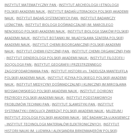
INSTYTUT MATEMATYCZNY PAN
;
INSTYTUT ARCHEOLOGII I ETNOLOGII
POLSKIEJ AKADEMII NAUK
;
INSTYTUT BADAŃ LITERACKICH POLSKIEJ AKADEMII
NAUK
;
INSTYTUT BADAŃ SYSTEMOWYCH PAN
;
INSTYTUT BADAWCZY
LEŚNICTWA
;
INSTYTUT BIOLOGII DOŚWIADCZALNEJ IM. MARCELEGO
NENCKIEGO POLSKIEJ AKADEMII NAUK
;
INSTYTUT BIOLOGII SSAKÓW POLSKIEJ
AKADEMII NAUK
;
INSTYTUT BOTANIKI IM. WŁADYSŁAWA SZAFERA POLSKIEJ
AKADEMII NAUK
;
INSTYTUT CHEMII BIOORGANICZNEJ POLSKIEJ AKADEMII
NAUK
;
INSTYTUT CHEMII FIZYCZNEJ PAN
;
INSTYTUT CHEMII ORGANICZNEJ PAN
;
INSTYTUT DENDROLOGII POLSKIEJ AKADEMII NAUK
;
INSTYTUT FILOZOFII I
SOCJOLOGII PAN
;
INSTYTUT GEOGRAFII I PRZESTRZENNEGO
ZAGOSPODAROWANIA PAN
;
INSTYTUT HISTORII im. TADEUSZA MANTEUFFLA
POLSKIEJ AKADEMII NAUK
;
INSTYTUT JĘZYKA POLSKIEGO POLSKIEJ AKADEMII
NAUK
;
INSTYTUT MEDYCYNY DOŚWIADCZALNEJ I KLINICZNEJ IM.MIROSŁAWA
MOSSAKOWSKIEGO POLSKIEJ AKADEMII NAUK
;
INSTYTUT OCHRONY
PRZYRODY POLSKIEJ AKADEMII NAUK
;
INSTYTUT PODSTAWOWYCH
PROBLEMÓW TECHNIKI PAN
;
INSTYTUT SLAWISTYKI PAN
;
INSTYTUT
SYSTEMATYKI I EWOLUCJI ZWIERZĄT POLSKIEJ AKADEMII NAUK
;
MUZEUM I
INSTYTUT ZOOLOGII POLSKIEJ AKADEMII NAUK
;
SIEĆ BADAWCZA ŁUKASIEWICZ
- INSTYTUT TECHNOLOGII MATERIAŁÓW ELEKTRONICZNYCH
;
INSTYTUT
HISTORII NAUKI IM. LUDWIKA I ALEKSANDRA BIRKENMAJERÓW POLSKIEJ