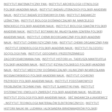
INSTYTUT MATEMATYCZNY PAN
;
INSTYTUT ARCHEOLOGII I ETNOLOGII
POLSKIEJ AKADEMII NAUK
;
INSTYTUT BADAŃ LITERACKICH POLSKIEJ AKADEMII
NAUK
;
INSTYTUT BADAŃ SYSTEMOWYCH PAN
;
INSTYTUT BADAWCZY
LEŚNICTWA
;
INSTYTUT BIOLOGII DOŚWIADCZALNEJ IM. MARCELEGO
NENCKIEGO POLSKIEJ AKADEMII NAUK
;
INSTYTUT BIOLOGII SSAKÓW POLSKIEJ
AKADEMII NAUK
;
INSTYTUT BOTANIKI IM. WŁADYSŁAWA SZAFERA POLSKIEJ
AKADEMII NAUK
;
INSTYTUT CHEMII BIOORGANICZNEJ POLSKIEJ AKADEMII
NAUK
;
INSTYTUT CHEMII FIZYCZNEJ PAN
;
INSTYTUT CHEMII ORGANICZNEJ PAN
;
INSTYTUT DENDROLOGII POLSKIEJ AKADEMII NAUK
;
INSTYTUT FILOZOFII I
SOCJOLOGII PAN
;
INSTYTUT GEOGRAFII I PRZESTRZENNEGO
ZAGOSPODAROWANIA PAN
;
INSTYTUT HISTORII im. TADEUSZA MANTEUFFLA
POLSKIEJ AKADEMII NAUK
;
INSTYTUT JĘZYKA POLSKIEGO POLSKIEJ AKADEMII
NAUK
;
INSTYTUT MEDYCYNY DOŚWIADCZALNEJ I KLINICZNEJ IM.MIROSŁAWA
MOSSAKOWSKIEGO POLSKIEJ AKADEMII NAUK
;
INSTYTUT OCHRONY
PRZYRODY POLSKIEJ AKADEMII NAUK
;
INSTYTUT PODSTAWOWYCH
PROBLEMÓW TECHNIKI PAN
;
INSTYTUT SLAWISTYKI PAN
;
INSTYTUT
SYSTEMATYKI I EWOLUCJI ZWIERZĄT POLSKIEJ AKADEMII NAUK
;
MUZEUM I
INSTYTUT ZOOLOGII POLSKIEJ AKADEMII NAUK
;
SIEĆ BADAWCZA ŁUKASIEWICZ
- INSTYTUT TECHNOLOGII MATERIAŁÓW ELEKTRONICZNYCH
;
INSTYTUT
HISTORII NAUKI IM. LUDWIKA I ALEKSANDRA BIRKENMAJERÓW POLSKIEJ