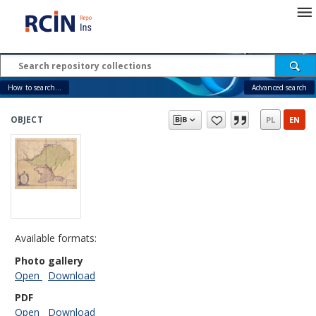
How to search...
Advanced search
OBJECT
PL
EN
Available formats:
Photo gallery
Open
Download
PDF
Open
Download