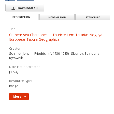
Download all
DESCRIPTION
INFORMATION
STRUCTURE
Title:
Crimeæ seu Chersonesus Tauricæ item Tatariæ Nogayæ
Europææ Tabula Geographica
Creator:
Schmidt, Johann Friedrich (fl. 1730-1785)
;
Sklunov, Spiridon
:
Rytownik
Date issued/created:
[1774]
Resource type:
Image
More