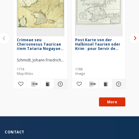
Crimeae seu
Post Karte von der
Ta
Chersonesus Tauricae
Halbinsel Taurien oder
Qu
item Tataria Nogayae
Krim : pour Servir de
Ma
Europaeae Tabula
renseignemens à la
se
Geographica
Carte des Limites des
Ta
Schmidt, Johann Friedrich (fl. 1730-1785)
Hom
trois Empires ou
fin
Théatre de la Guerre
Ro
1774
1788
[po
de 1787 entre la Rußie
pri
Map/Atlas
Image
et les Turcs
More
CONTACT