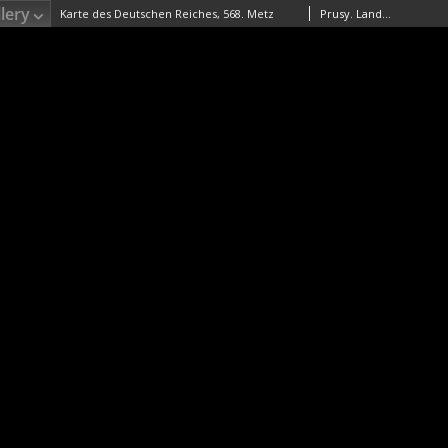
lery
Karte des Deutschen Reiches, 568. Metz
Prusy. Landesaufnahme. Kartographische Abteilung. Redaktor