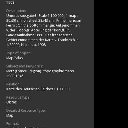
1908
Description:
Umdruckausgabe!
;
Scale 1:100 000
;
1 map ;
30x39 cm, on sheet 38x43 cm
;
Prime meridian
Ferro
;
On the bottom margin: Aufgenommen
v. der. Topogr. Abteilung der Königl. Pr.
Landesaufnahme 1880. Das französische
Gebiet entnommen der Karte v. Frankreich in
1/80000, Nachtr. b. 1908
Type of object:
Map/Atlas
Subject and Keywords:
Metz (France ; region)
;
topographic maps
;
1900-1945
Relation:
Karte des Deutschen Reiches 1:100 000
Resource type:
Obraz
Detailed Resource Type:
Map
Format: