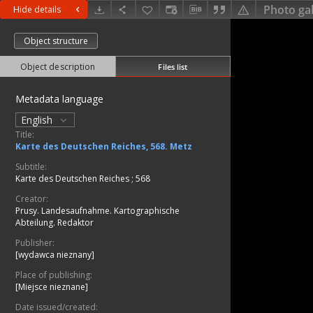
Photo gal
Hide details
Object structure
Object description
Files list
Metadata language
English
Title:
Karte des Deutschen Reiches, 568. Metz
Subtitle:
Karte des Deutschen Reiches ; 568
Creator:
Prusy. Landesaufnahme. Kartographische
Abteilung. Redaktor
Publisher:
[wydawca nieznany]
Place of publishing:
[Miejsce nieznane]
Date issued/created: