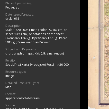
Place of publishing:
Petrograd
Date issued/created:
druk 1915
Description:
Scale 1:420 000
;
1 map : color ; 52x67 cm, on
sheet 60x73 cm
;
Annotations on the sheet:
Okončen v 1868 g.; Ispravlen v 1873 g.; Pečat.
1915 g.
;
Prime meridian Pulkovo
Subject and Keywords:
chorographic maps
;
Kyiv (Ukraine; region)
Relation:
Specìal'naâ Karta Evropejskoj Rossìi 1:420 000
Resource type:
Image
Detailed Resource Type:
Map
Format:
application/octet-stream
Source: