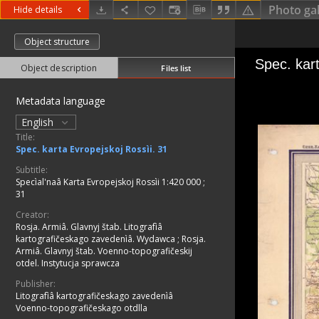
Photo gal
Hide details
Object structure
Object description
Files list
Metadata language
English
Title:
Spec. karta Evropejskoj Rossìi. 31
Subtitle:
Specìal'naâ Karta Evropejskoj Rossìi 1:420 000 ;
31
Creator:
Rosja. Armiâ. Glavnyj štab. Litografìâ
kartografičeskago zavedenìâ. Wydawca
;
Rosja.
Armiâ. Glavnyj štab. Voenno-topografičeskij
otdel. Instytucja sprawcza
Publisher:
Litografìâ kartografičeskago zavedenìâ
Voenno-topografičeskago otdlla