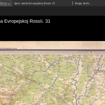
lery
Spec. karta Evropejskoj Rossìi. 31
Rosja. Armiâ. Glavnyj štab. Litografìâ kartografičeskago zavedenìâ. WydawcaRosja. Armiâ. Glavnyj štab. Voenno-topografičeskij otdel. Instytucja sprawcza