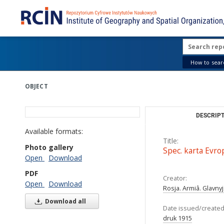
How to searc
OBJECT
DESCRIPT
Title:
Spec. karta Evrop
Creator:
Rosja. Armiâ. Glavny
Date issued/created
Available formats:
druk 1915