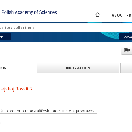
ABOUT PR
h...
Adva
INFORMATION
ION
ejskoj Rossìi. 7
j štab. Voenno-topografičeskij otdel. Instytucja sprawcza
: