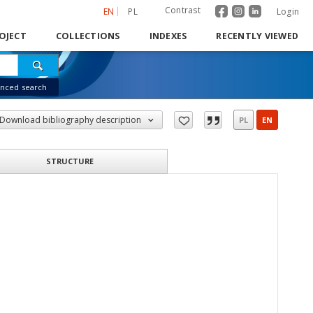
Contrast
EN
PL
Login
OJECT
COLLECTIONS
INDEXES
RECENTLY VIEWED
nced search
Download bibliography description
PL
EN
STRUCTURE