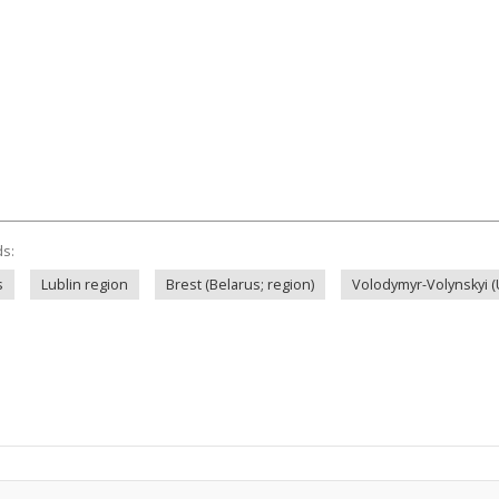
ds:
s
Lublin region
Brest (Belarus; region)
Volodymyr-Volynskyi (