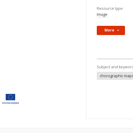
Photo gallery
Resource type:
Open
Download
Image
PDF
Open
Download
More
Download all
Subject and keywor
chorographic map