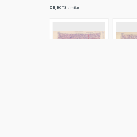
OBJECTS
similar
Lublin - Zhitomir : North M.
Lublin - Zh
35 & part of M. 34
35 & part o
Wielka Brytania. War Office. Instytucja sprawcz
Wielka Bryt
1944
1945
Map/Atlas
Image