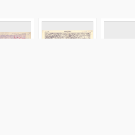
itomir : North M.
Władimir Wołynskij : Zone
No title
f 34
2 Col. XXX
a. Wydawca
ania. War Office. Instytucja sprawcza. Wydawca
Wielka Brytania. Ordnance Survey. Redaktor
Mahr, R. Redaktor
Gregor, Julius
Wielka Brytania. Ordnance Surv
Wielka Brytania. War Of
1914
Map/Atlas
Image