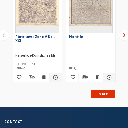
Piotrkow : Zone A Kol.
No title
Ka
XXI
ue
gu
so
da
Kaiserlich-Königliches Militär-Geographisches Institut (Wiedeń). Inst
Fle
[około 1914]
190
Obraz
Image
More
CONTACT