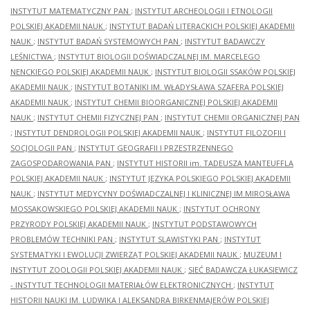
INSTYTUT MATEMATYCZNY PAN
;
INSTYTUT ARCHEOLOGII I ETNOLOGII
POLSKIEJ AKADEMII NAUK
;
INSTYTUT BADAŃ LITERACKICH POLSKIEJ AKADEMII
NAUK
;
INSTYTUT BADAŃ SYSTEMOWYCH PAN
;
INSTYTUT BADAWCZY
LEŚNICTWA
;
INSTYTUT BIOLOGII DOŚWIADCZALNEJ IM. MARCELEGO
NENCKIEGO POLSKIEJ AKADEMII NAUK
;
INSTYTUT BIOLOGII SSAKÓW POLSKIEJ
AKADEMII NAUK
;
INSTYTUT BOTANIKI IM. WŁADYSŁAWA SZAFERA POLSKIEJ
AKADEMII NAUK
;
INSTYTUT CHEMII BIOORGANICZNEJ POLSKIEJ AKADEMII
NAUK
;
INSTYTUT CHEMII FIZYCZNEJ PAN
;
INSTYTUT CHEMII ORGANICZNEJ PAN
;
INSTYTUT DENDROLOGII POLSKIEJ AKADEMII NAUK
;
INSTYTUT FILOZOFII I
SOCJOLOGII PAN
;
INSTYTUT GEOGRAFII I PRZESTRZENNEGO
ZAGOSPODAROWANIA PAN
;
INSTYTUT HISTORII im. TADEUSZA MANTEUFFLA
POLSKIEJ AKADEMII NAUK
;
INSTYTUT JĘZYKA POLSKIEGO POLSKIEJ AKADEMII
NAUK
;
INSTYTUT MEDYCYNY DOŚWIADCZALNEJ I KLINICZNEJ IM.MIROSŁAWA
MOSSAKOWSKIEGO POLSKIEJ AKADEMII NAUK
;
INSTYTUT OCHRONY
PRZYRODY POLSKIEJ AKADEMII NAUK
;
INSTYTUT PODSTAWOWYCH
PROBLEMÓW TECHNIKI PAN
;
INSTYTUT SLAWISTYKI PAN
;
INSTYTUT
SYSTEMATYKI I EWOLUCJI ZWIERZĄT POLSKIEJ AKADEMII NAUK
;
MUZEUM I
INSTYTUT ZOOLOGII POLSKIEJ AKADEMII NAUK
;
SIEĆ BADAWCZA ŁUKASIEWICZ
- INSTYTUT TECHNOLOGII MATERIAŁÓW ELEKTRONICZNYCH
;
INSTYTUT
HISTORII NAUKI IM. LUDWIKA I ALEKSANDRA BIRKENMAJERÓW POLSKIEJ