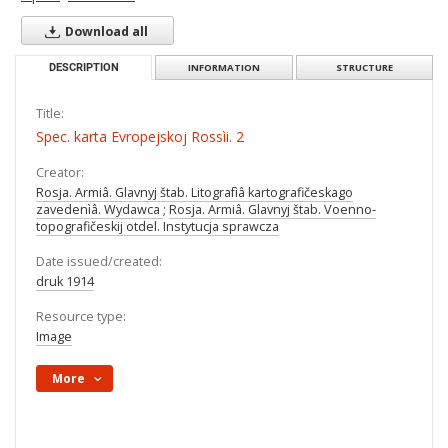
Download all
DESCRIPTION
INFORMATION
STRUCTURE
Title:
Spec. karta Evropejskoj Rossìi. 2
Creator:
Rosja. Armiâ. Glavnyj štab. Litografìâ kartografičeskago
zavedenìâ. Wydawca
;
Rosja. Armiâ. Glavnyj štab. Voenno-
topografičeskij otdel. Instytucja sprawcza
Date issued/created:
druk 1914
Resource type:
Image
More