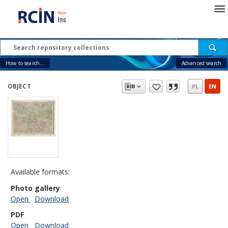
How to search...
Advanced search
OBJECT
PL
EN
Available formats:
Photo gallery
Open
Download
PDF
Open
Download