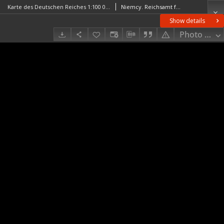
Karte des Deutschen Reiches 1:100 000, 659. Konstanz
Niemcy. Reichsamt für Landesaufnahme. WydawcaPrusy. Landesaufnahme. Redaktor
Show details
Photo galle