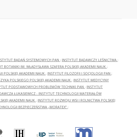
NSTYTUT BADAŃ SYSTEMOWYCH PAN
;
INSTYTUT BADAWCZY LEŚNICTWA
;
UT BOTANIKI IM. WŁADYSŁAWA SZAFERA POLSKIEJ AKADEMII NAUK
;
I POLSKIEJ AKADEMII NAUK
;
INSTYTUT FILOZOFII I SOCJOLOGII PAN
;
ĘZYKA POLSKIEGO POLSKIEJ AKADEMII NAUK
;
INSTYTUT MEDYCYNY
YTUT PODSTAWOWYCH PROBLEMÓW TECHNIKI PAN
;
INSTYTUT
ADAWCZA ŁUKASIEWICZ - INSTYTUT TECHNOLOGII MATERIAŁÓW
KIEJ AKADEMII NAUK
;
INSTYTUT ROZWOJU WSI I ROLNICTWA POLSKIEJ
CHNOLOGII BEZPIECZEŃSTWA „MORATEX”
;