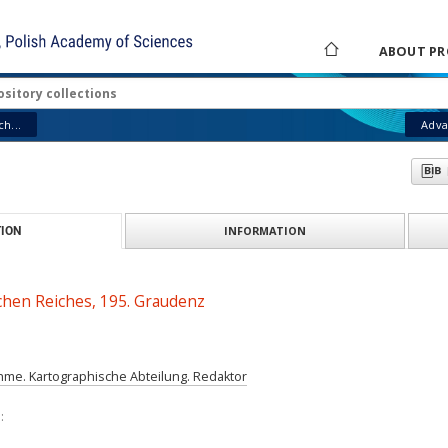
ABOUT PR
h...
Adva
INFORMATION
ION
chen Reiches, 195. Graudenz
me. Kartographische Abteilung. Redaktor
: