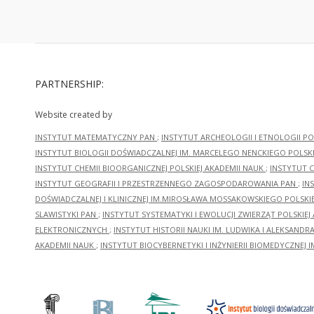
PARTNERSHIP:
Website created by
INSTYTUT MATEMATYCZNY PAN
;
INSTYTUT ARCHEOLOGII I ETNOLOGII PO
INSTYTUT BIOLOGII DOŚWIADCZALNEJ IM. MARCELEGO NENCKIEGO POLSKI
INSTYTUT CHEMII BIOORGANICZNEJ POLSKIEJ AKADEMII NAUK
;
INSTYTUT C
INSTYTUT GEOGRAFII I PRZESTRZENNEGO ZAGOSPODAROWANIA PAN
;
IN
DOŚWIADCZALNEJ I KLINICZNEJ IM.MIROSŁAWA MOSSAKOWSKIEGO POLSKI
SLAWISTYKI PAN
;
INSTYTUT SYSTEMATYKI I EWOLUCJI ZWIERZĄT POLSKIEJ
ELEKTRONICZNYCH
;
INSTYTUT HISTORII NAUKI IM. LUDWIKA I ALEKSAND
AKADEMII NAUK
;
INSTYTUT BIOCYBERNETYKI I INŻYNIERII BIOMEDYCZNEJ I