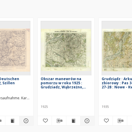
 Deutschen
Obszar manewrów na
Grudziądz : Ark
, Szillen
pomorzu w roku 1925 :
zbiorowy : Pas 3
Grudziadz, Wąbrzeżno,
27-28 : Nowe - K
Toruń, Gołub-Dobrzyń
Grudziądz - Wą
esaufnahme. Kartographische Abteilung. Redaktor
. Redaktor
Bloschitz, Rudolf
Macoun, V. Redaktor
1925
1935