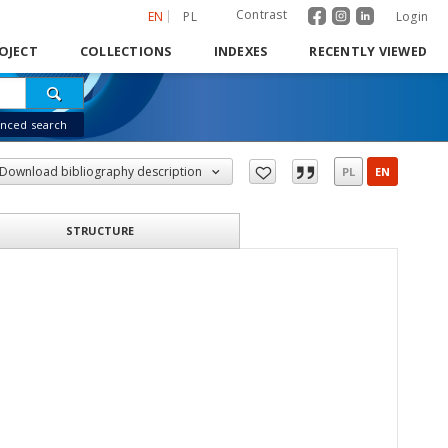
Contrast
EN
PL
Login
OJECT
COLLECTIONS
INDEXES
RECENTLY VIEWED
nced search
Download bibliography description
PL
EN
STRUCTURE