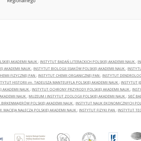
LSKIEJ AKADEMII NAUK
;
INSTYTUT BADAŃ LITERACKICH POLSKIEJ AKADEMII NAUK
;
I
EJ AKADEMII NAUK
;
INSTYTUT BIOLOGII SSAKÓW POLSKIEJ AKADEMII NAUK
;
INSTYT
HEMII FIZYCZNEJ PAN
;
INSTYTUT CHEMII ORGANICZNEJ PAN
;
INSTYTUT DENDROLOGI
STYTUT HISTORII im. TADEUSZA MANTEUFFLA POLSKIEJ AKADEMII NAUK
;
INSTYTUT J
EJ AKADEMII NAUK
;
INSTYTUT OCHRONY PRZYRODY POLSKIEJ AKADEMII NAUK
;
INST
 AKADEMII NAUK
;
MUZEUM I INSTYTUT ZOOLOGII POLSKIEJ AKADEMII NAUK
;
SIEĆ B
RA BIRKENMAJERÓW POLSKIEJ AKADEMII NAUK
;
INSTYTUT NAUK EKONOMICZNYCH POLS
M. MACIEJA NAŁĘCZA POLSKIEJ AKADEMII NAUK
;
INSTYTUT FIZYKI PAN
;
INSTYTUT TE