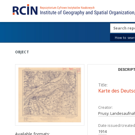
How to searc
OBJECT
DESCRIPT
Title:
Karte des Deuts
Creator:
Prusy. Landesaufnah
Date issued/created
1914
Available formats: