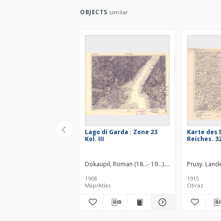
OBJECTS
similar
Lago di Garda : Zone 23
Karte des
Kol. III
Reiches. 32
Dokaupil, Roman (18...- 19...). Redaktor
Prusy. Land
Straka, J
1908
1915
Map/Atlas
Obraz