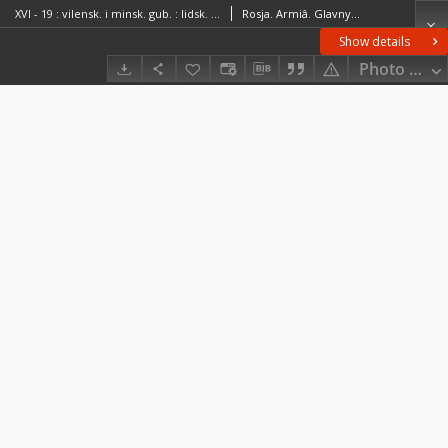
XVI - 19 : vilensk. i minsk. gub. : lidsk. ošmânsk. i novogrudsk. uězdov.
Rosja. Armiâ. Glavnyj štab. Voenno-topografičeskij otdelRosja. Armiâ. Glavnyj štab. Litografìâ kartografičeskago zavedenìâ
Show details
Photo galle