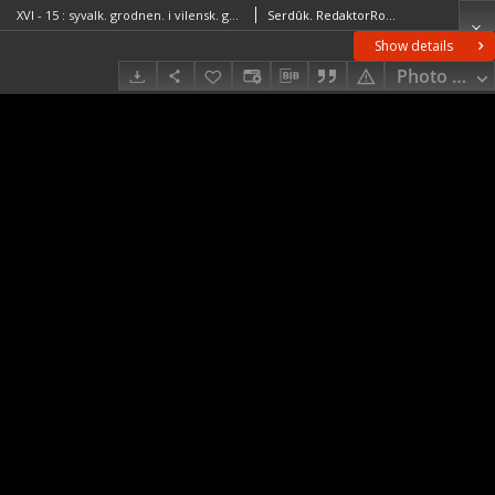
XVI - 15 : syvalk. grodnen. i vilensk. gub. : grodn. troksk. avgust. sejnsk. uězdov
Serdûk. RedaktorRosja. Armiâ. Glavnyj štab. Litografìâ kartografičeskago zavedenìâ. Wydawca
Show details
Photo galle