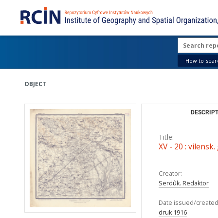
How to searc
OBJECT
DESCRIPT
Title:
XV - 20 : vilensk
Creator:
Serdûk. Redaktor
Date issued/created
druk 1916