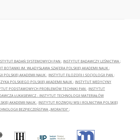
NSTYTUT BADAŃ SYSTEMOWYCH PAN
;
INSTYTUT BADAWCZY LEŚNICTWA
;
UT BOTANIKI IM. WŁADYSŁAWA SZAFERA POLSKIEJ AKADEMII NAUK
;
I POLSKIEJ AKADEMII NAUK
;
INSTYTUT FILOZOFII I SOCJOLOGII PAN
;
ĘZYKA POLSKIEGO POLSKIEJ AKADEMII NAUK
;
INSTYTUT MEDYCYNY
YTUT PODSTAWOWYCH PROBLEMÓW TECHNIKI PAN
;
INSTYTUT
ADAWCZA ŁUKASIEWICZ - INSTYTUT TECHNOLOGII MATERIAŁÓW
KIEJ AKADEMII NAUK
;
INSTYTUT ROZWOJU WSI I ROLNICTWA POLSKIEJ
CHNOLOGII BEZPIECZEŃSTWA „MORATEX”
;