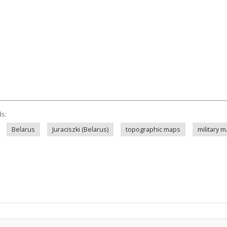
ds:
Belarus
Juraciszki (Belarus)
topographic maps
military 