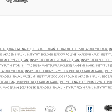
LSKIEJ AKADEMII NAUK
;
INSTYTUT BADAŃ LITERACKICH POLSKIEJ AKADEMII NAUK
;
I
EJ AKADEMII NAUK
;
INSTYTUT BIOLOGII SSAKÓW POLSKIEJ AKADEMII NAUK
;
INSTYT
HEMII FIZYCZNEJ PAN
;
INSTYTUT CHEMII ORGANICZNEJ PAN
;
INSTYTUT DENDROLOGI
STYTUT HISTORII im. TADEUSZA MANTEUFFLA POLSKIEJ AKADEMII NAUK
;
INSTYTUT J
EJ AKADEMII NAUK
;
INSTYTUT OCHRONY PRZYRODY POLSKIEJ AKADEMII NAUK
;
INST
 AKADEMII NAUK
;
MUZEUM I INSTYTUT ZOOLOGII POLSKIEJ AKADEMII NAUK
;
SIEĆ B
RA BIRKENMAJERÓW POLSKIEJ AKADEMII NAUK
;
INSTYTUT NAUK EKONOMICZNYCH POLS
M. MACIEJA NAŁĘCZA POLSKIEJ AKADEMII NAUK
;
INSTYTUT FIZYKI PAN
;
INSTYTUT TE