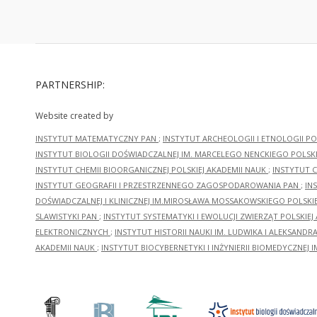
PARTNERSHIP:
Website created by
INSTYTUT MATEMATYCZNY PAN
;
INSTYTUT ARCHEOLOGII I ETNOLOGII PO
INSTYTUT BIOLOGII DOŚWIADCZALNEJ IM. MARCELEGO NENCKIEGO POLSKI
INSTYTUT CHEMII BIOORGANICZNEJ POLSKIEJ AKADEMII NAUK
;
INSTYTUT C
INSTYTUT GEOGRAFII I PRZESTRZENNEGO ZAGOSPODAROWANIA PAN
;
IN
DOŚWIADCZALNEJ I KLINICZNEJ IM.MIROSŁAWA MOSSAKOWSKIEGO POLSKI
SLAWISTYKI PAN
;
INSTYTUT SYSTEMATYKI I EWOLUCJI ZWIERZĄT POLSKIEJ
ELEKTRONICZNYCH
;
INSTYTUT HISTORII NAUKI IM. LUDWIKA I ALEKSAND
AKADEMII NAUK
;
INSTYTUT BIOCYBERNETYKI I INŻYNIERII BIOMEDYCZNEJ I