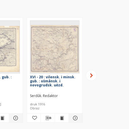
. gub. :
XVI - 20 : vilensk. i minsk.
XIX - 22 : minsk. gub :
gub. : ošmânsk. i
sluck. uězd.
novogrudsk. uězd.
Serdûk. Redaktor
Serdûk. Redaktor
]
druk 1916
druk 1916
Obraz
Obraz