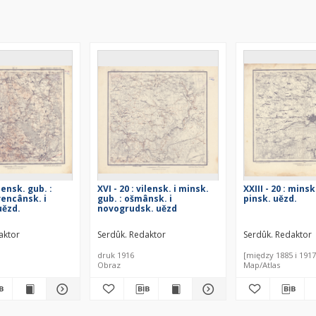
ilensk. gub. :
XVI - 20 : vilensk. i minsk.
XXIII - 20 : minsk
vencânsk. i
gub. : ošmânsk. i
pinsk. uězd.
uězd.
novogrudsk. uězd
aktor
Serdûk. Redaktor
Serdûk. Redaktor
druk 1916
[między 1885 i 1917
Obraz
Map/Atlas