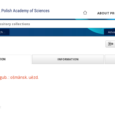
ABOUT PR
h...
Adva
INFORMATION
ION
. gub. : ošmânsk. uězd.
: