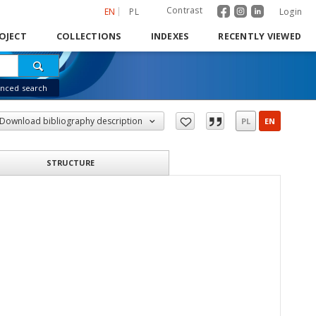
Contrast
EN
PL
Login
OJECT
COLLECTIONS
INDEXES
RECENTLY VIEWED
nced search
Download bibliography description
PL
EN
STRUCTURE