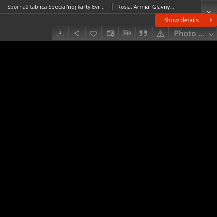
Sbornaâ tablica Specìal'noj karty Evropejskoj Rossìi : masštab 10 verst v dûimě
Rosja. Armiâ. Glavnyj štab. Litografìâ kartografičeskago zavedenìâ. Wydawca
Show details
Photo galle