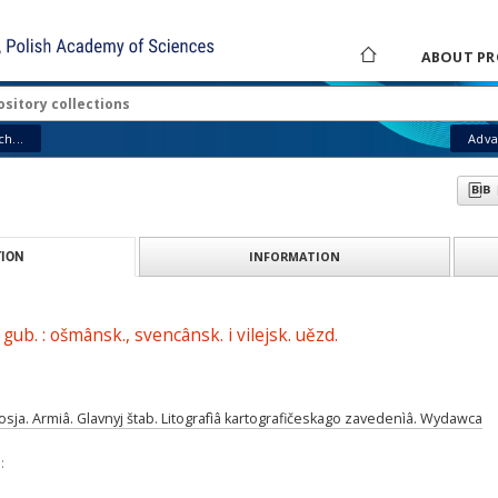
ABOUT PR
h...
Adva
INFORMATION
ION
. gub. : ošmânsk., svencânsk. i vilejsk. uězd.
osja. Armiâ. Glavnyj štab. Litografìâ kartografičeskago zavedenìâ. Wydawca
: