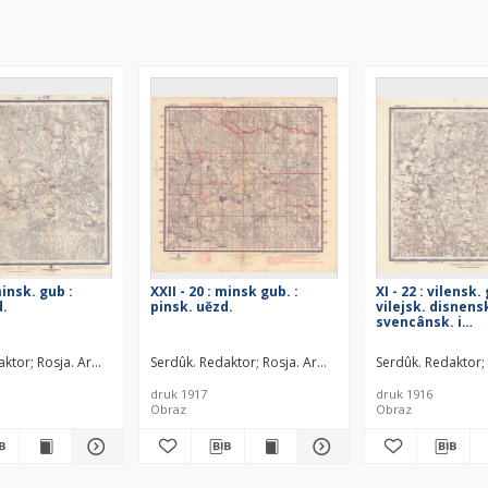
minsk. gub :
XXII - 20 : minsk gub. :
XI - 22 : vilensk. 
d.
pinsk. uězd.
vilejsk. disnens
svencânsk. i
novoaleksandr. 
itografìâ kartografičeskago zavedenìâ. Wydawca
aktor
Rosja. Armiâ. Glavnyj štab. Litografìâ kartografičeskago zavedenìâ. Wyd
Serdûk. Redaktor
Rosja. Armiâ. Glavnyj štab. Litogra
Serdûk. Redaktor
druk 1917
druk 1916
Obraz
Obraz