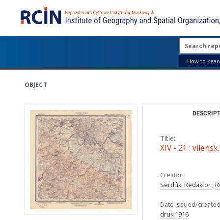
How to searc
OBJECT
DESCRIPT
Title:
XIV - 21 : vilensk
Creator:
Serdûk. Redaktor
;
R
Date issued/created
druk 1916