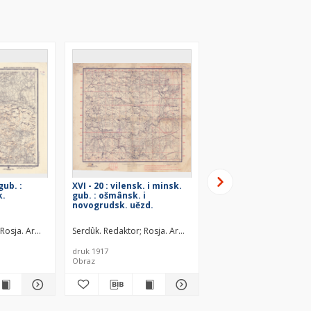
gub. :
XVI - 20 : vilensk. i minsk.
XVII - 23 : minsk. gub. 
k.
gub. : ošmânsk. i
minsk. i igumensk. u
novogrudsk. uězd.
uězd.
awca
fìâ kartografičeskago zavedenìâ. Wydawca
Rosja. Armiâ. Glavnyj štab. Litografìâ kartografičeskago zavedenìâ. Wydawca
Serdûk. Redaktor
Rosja. Armiâ. Glavnyj štab. Litografìâ ka
Serdûk. Redaktor
Rosja
druk 1917
druk 1916
Obraz
Obraz