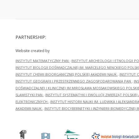
PARTNERSHIP:
Website created by
INSTYTUT MATEMATYCZNY PAN
;
INSTYTUT ARCHEOLOGII I ETNOLOGII PO
INSTYTUT BIOLOGII DOŚWIADCZALNEJ IM. MARCELEGO NENCKIEGO POLSKI
INSTYTUT CHEMII BIOORGANICZNEJ POLSKIEJ AKADEMII NAUK
;
INSTYTUT C
INSTYTUT GEOGRAFII I PRZESTRZENNEGO ZAGOSPODAROWANIA PAN
;
IN
DOŚWIADCZALNEJ I KLINICZNEJ IM.MIROSŁAWA MOSSAKOWSKIEGO POLSKI
SLAWISTYKI PAN
;
INSTYTUT SYSTEMATYKI I EWOLUCJI ZWIERZĄT POLSKIEJ
ELEKTRONICZNYCH
;
INSTYTUT HISTORII NAUKI IM. LUDWIKA I ALEKSAND
AKADEMII NAUK
;
INSTYTUT BIOCYBERNETYKI I INŻYNIERII BIOMEDYCZNEJ I