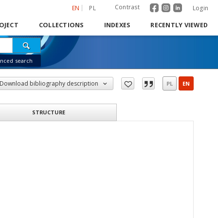
Contrast
EN
PL
Login
OJECT
COLLECTIONS
INDEXES
RECENTLY VIEWED
nced search
Download bibliography description
PL
EN
STRUCTURE