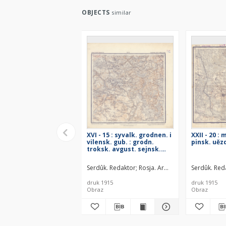
OBJECTS
similar
XVI - 15 : syvalk. grodnen. i
XXII - 20 : 
vilensk. gub. : grodn.
pinsk. uěz
troksk. avgust. sejnsk.
uězdov
Serdûk. Redaktor
Rosja. Armiâ. Glavnyj štab. L
Serdûk. Red
druk 1915
druk 1915
Obraz
Obraz