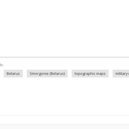
ds:
Belarus
Smorgonie (Belarus)
topographic maps
militar