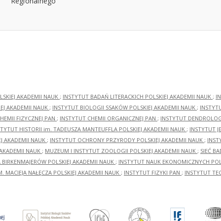
LSKIEJ AKADEMII NAUK
;
INSTYTUT BADAŃ LITERACKICH POLSKIEJ AKADEMII NAUK
;
I
EJ AKADEMII NAUK
;
INSTYTUT BIOLOGII SSAKÓW POLSKIEJ AKADEMII NAUK
;
INSTYT
HEMII FIZYCZNEJ PAN
;
INSTYTUT CHEMII ORGANICZNEJ PAN
;
INSTYTUT DENDROLOGI
STYTUT HISTORII im. TADEUSZA MANTEUFFLA POLSKIEJ AKADEMII NAUK
;
INSTYTUT J
EJ AKADEMII NAUK
;
INSTYTUT OCHRONY PRZYRODY POLSKIEJ AKADEMII NAUK
;
INST
 AKADEMII NAUK
;
MUZEUM I INSTYTUT ZOOLOGII POLSKIEJ AKADEMII NAUK
;
SIEĆ B
RA BIRKENMAJERÓW POLSKIEJ AKADEMII NAUK
;
INSTYTUT NAUK EKONOMICZNYCH POLS
M. MACIEJA NAŁĘCZA POLSKIEJ AKADEMII NAUK
;
INSTYTUT FIZYKI PAN
;
INSTYTUT TE