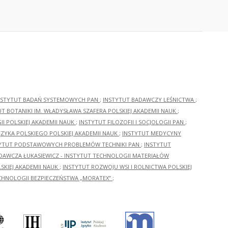
NSTYTUT BADAŃ SYSTEMOWYCH PAN
;
INSTYTUT BADAWCZY LEŚNICTWA
;
UT BOTANIKI IM. WŁADYSŁAWA SZAFERA POLSKIEJ AKADEMII NAUK
;
I POLSKIEJ AKADEMII NAUK
;
INSTYTUT FILOZOFII I SOCJOLOGII PAN
;
ĘZYKA POLSKIEGO POLSKIEJ AKADEMII NAUK
;
INSTYTUT MEDYCYNY
YTUT PODSTAWOWYCH PROBLEMÓW TECHNIKI PAN
;
INSTYTUT
ADAWCZA ŁUKASIEWICZ - INSTYTUT TECHNOLOGII MATERIAŁÓW
KIEJ AKADEMII NAUK
;
INSTYTUT ROZWOJU WSI I ROLNICTWA POLSKIEJ
CHNOLOGII BEZPIECZEŃSTWA „MORATEX”
;