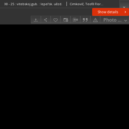
XII - 25 : vitebskoj gub. : lepelʹsk. uězd.
Cimkovič, Teofil Florianovič (1849–1932)Rosja. Armiâ. Glavnyj štab. Litografìâ kartografičeskago zavedenìâ. Wydawca
Show details
Photo galle