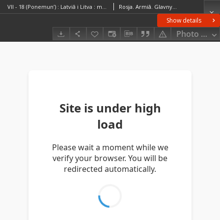
VII - 18 (Ponemunʹ) : Latviâ i Litva : masštab 2 versty v dûjme
Rosja. Armiâ. Glavnyj štab. Voenno-topografičeskij otdel. Instytucja sprawcza
Show details
Photo galle