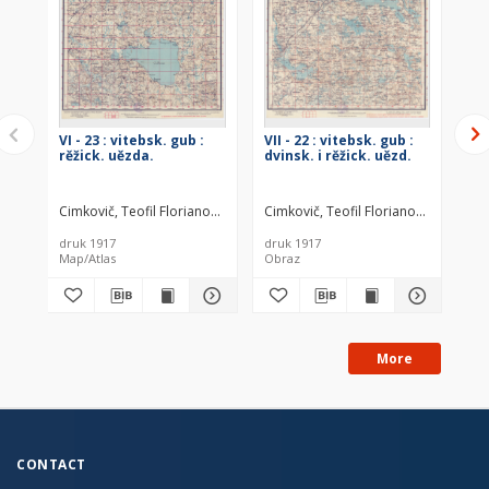
VI - 23 : vitebsk. gub :
VII - 22 : vitebsk. gub :
VII
rěžick. uězda.
dvinsk. i rěžick. uězd.
lûc
se
Cimkovič, Teofil Florianovič (1849–1932)
Cimkovič, Teofil Florianovič (1849–1
Rosja. Armiâ. Glavnyj štab. 
Cim
druk 1917
druk 1917
dru
Map/Atlas
Obraz
Ob
More
CONTACT