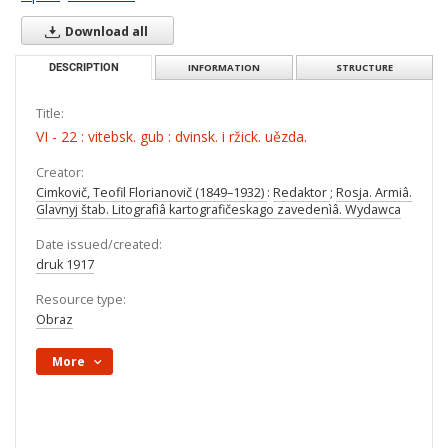
Download all
DESCRIPTION
INFORMATION
STRUCTURE
Title:
VI - 22 : vitebsk. gub : dvinsk. i ržick. uězda.
Creator:
Cimkovič, Teofil Florianovič (1849–1932)
:
Redaktor
;
Rosja. Armiâ.
Glavnyj štab. Litografìâ kartografičeskago zavedenìâ. Wydawca
Date issued/created:
druk 1917
Resource type:
Obraz
More