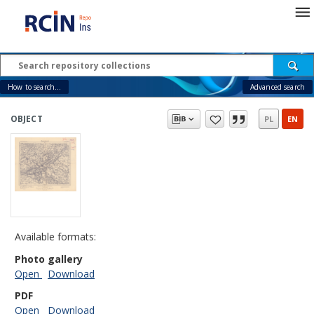
How to search...
Advanced search
OBJECT
PL
EN
Available formats:
Photo gallery
Open
Download
PDF
Open
Download