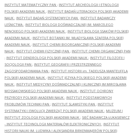
INSTYTUT MATEMATYCZNY PAN
;
INSTYTUT ARCHEOLOGII I ETNOLOGII
POLSKIEJ AKADEMII NAUK
;
INSTYTUT BADAŃ LITERACKICH POLSKIEJ AKADEMII
NAUK
;
INSTYTUT BADAŃ SYSTEMOWYCH PAN
;
INSTYTUT BADAWCZY
LEŚNICTWA
;
INSTYTUT BIOLOGII DOŚWIADCZALNEJ IM. MARCELEGO
NENCKIEGO POLSKIEJ AKADEMII NAUK
;
INSTYTUT BIOLOGII SSAKÓW POLSKIEJ
AKADEMII NAUK
;
INSTYTUT BOTANIKI IM. WŁADYSŁAWA SZAFERA POLSKIEJ
AKADEMII NAUK
;
INSTYTUT CHEMII BIOORGANICZNEJ POLSKIEJ AKADEMII
NAUK
;
INSTYTUT CHEMII FIZYCZNEJ PAN
;
INSTYTUT CHEMII ORGANICZNEJ PAN
;
INSTYTUT DENDROLOGII POLSKIEJ AKADEMII NAUK
;
INSTYTUT FILOZOFII I
SOCJOLOGII PAN
;
INSTYTUT GEOGRAFII I PRZESTRZENNEGO
ZAGOSPODAROWANIA PAN
;
INSTYTUT HISTORII im. TADEUSZA MANTEUFFLA
POLSKIEJ AKADEMII NAUK
;
INSTYTUT JĘZYKA POLSKIEGO POLSKIEJ AKADEMII
NAUK
;
INSTYTUT MEDYCYNY DOŚWIADCZALNEJ I KLINICZNEJ IM.MIROSŁAWA
MOSSAKOWSKIEGO POLSKIEJ AKADEMII NAUK
;
INSTYTUT OCHRONY
PRZYRODY POLSKIEJ AKADEMII NAUK
;
INSTYTUT PODSTAWOWYCH
PROBLEMÓW TECHNIKI PAN
;
INSTYTUT SLAWISTYKI PAN
;
INSTYTUT
SYSTEMATYKI I EWOLUCJI ZWIERZĄT POLSKIEJ AKADEMII NAUK
;
MUZEUM I
INSTYTUT ZOOLOGII POLSKIEJ AKADEMII NAUK
;
SIEĆ BADAWCZA ŁUKASIEWICZ
- INSTYTUT TECHNOLOGII MATERIAŁÓW ELEKTRONICZNYCH
;
INSTYTUT
HISTORII NAUKI IM. LUDWIKA I ALEKSANDRA BIRKENMAJERÓW POLSKIEJ