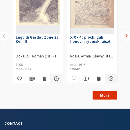
Lago di Garda : Zone 23
XIX - 4 : plock. gub. :
Ob
Kol. III
lipnov. i rypinsk. uězd.
po
Gr
To
Dokaupil, Roman (18...- 19...). Redaktor
Rosja. Armiâ. Glavnyj štab. Voenno-t
Straka, J. Redaktor
Bloschitz, 
1908
druk 1913
192
Map/Atlas
Obraz
More
CONTACT