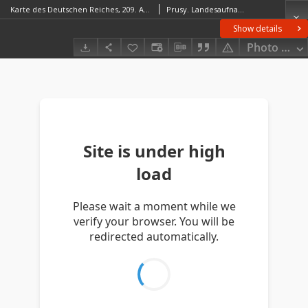
Karte des Deutschen Reiches, 209. Amelinghausen
Prusy. Landesaufnahme. RedaktorNiemcy. Reichsamt für Landesaufnahme. Wydawca
Show details
Photo galle