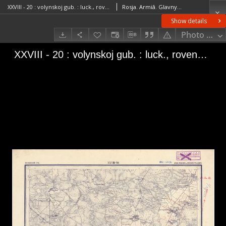
XXVIII - 20 : volynskoj gub. : luck., rovensk. i dubensk. uězdov.
Rosja. Armiâ. Glavnyj štab. Voenno-topografičeskij otdelRosja. Armiâ. Glavnyj štab. Litografìâ kartografičeskago zavedenìâ
Show details
Photo galle