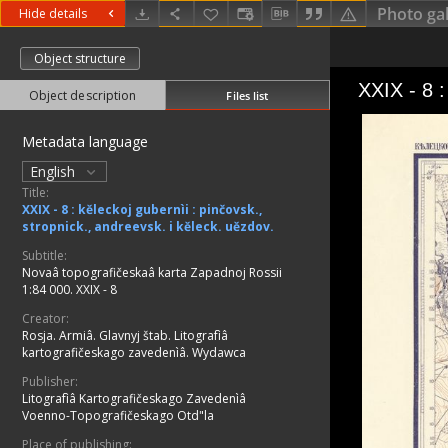
Photo gal
Hide details
Object structure
Object description
Files list
Metadata language
English
Title:
XXIX - 8 : kěleckoj gubernìi : pinčovsk.,
stropnick., andreevsk. i kěleck. uězdov.
Subtitle:
Novaâ topografičeskaâ karta Zapadnoj Rossii
1:84 000. XXIX - 8
Creator:
Rosja. Armiâ. Glavnyj štab. Litografìâ
kartografičeskago zavedenìâ. Wydawca
Publisher:
Litografìâ Kartografičeskago Zavedenìâ
Voenno-Topografičeskago Otd"la
Place of publishing: