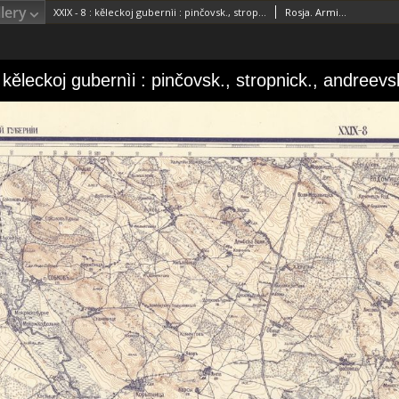
lery
XXIX - 8 : kěleckoj gubernìi : pinčovsk., stropnick., andreevsk. i kěleck. uězdov.
Rosja. Armiâ. Glavnyj štab. Litografìâ kartografičeskago zavedenìâ. Wydawca