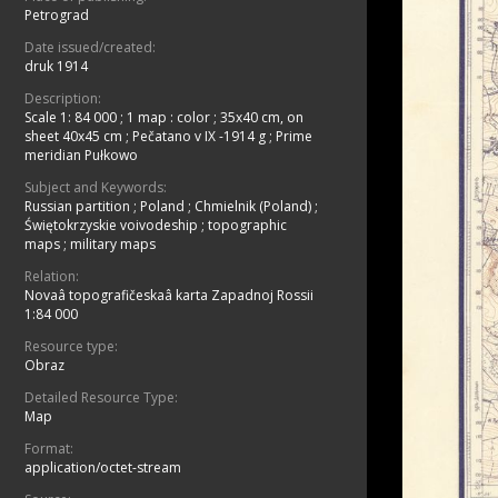
Petrograd
Date issued/created:
druk 1914
Description:
Scale 1: 84 000
;
1 map : color ; 35x40 cm, on
sheet 40x45 cm
;
Pečatano v IX -1914 g
;
Prime
meridian Pułkowo
Subject and Keywords:
Russian partition
;
Poland
;
Chmielnik (Poland)
;
Świętokrzyskie voivodeship
;
topographic
maps
;
military maps
Relation:
Novaâ topografičeskaâ karta Zapadnoj Rossii
1:84 000
Resource type:
Obraz
Detailed Resource Type:
Map
Format:
application/octet-stream