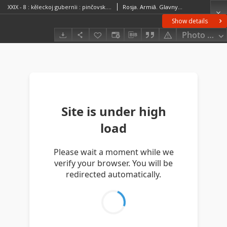
XXIX - 8 : kěleckoj gubernìi : pinčovsk., stropnick., andreevsk. i kěleck. uězdov.
Rosja. Armiâ. Glavnyj štab. Litografìâ kartografičeskago zavedenìâ. Wydawca
Show details
Photo galle