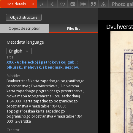
Photo gal
Hide details
Object structure
Object description
Files list
Metadata language
English
Title:
XXX - 6 : kěleckoj i petrokovskoj gub. :
olkušsk., měhovsk. i bendinsk. uězdov.
Subtitle:
Dvuhverstnaâ karta zapadnogo pograničnogo
prostranstva
;
Dwuwiorstówka
;
2-h verstna
karta zapadnago pograničnago prostranstva
;
Nowa mapa topograficzna Rosji zachodniej
1:84 000
;
Karta zapadnogo pograničnogo
prostranstva v masštabie 1:84 000
;
Topografičeskaâ karta zapadnogo
pograničnogo prostranstva v masštabie 1:84
000
;
2-verstka
Creator: