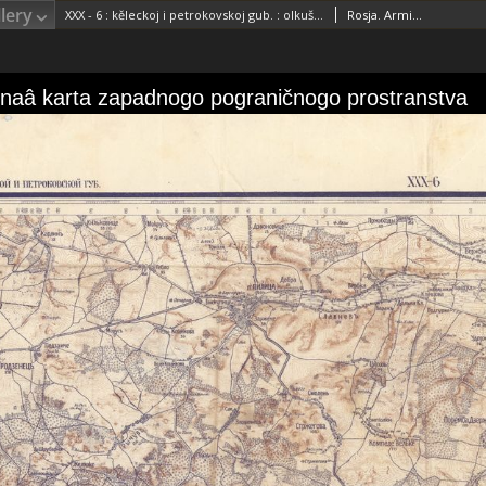
lery
XXX - 6 : kěleckoj i petrokovskoj gub. : olkušsk., měhovsk. i bendinsk. uězdov.
Rosja. Armiâ. Glavnyj štab. Voenno-topografičeskij otdelRosja. Armiâ. Glavnyj štab. Litografìâ kartografičeskago zavedenìâ