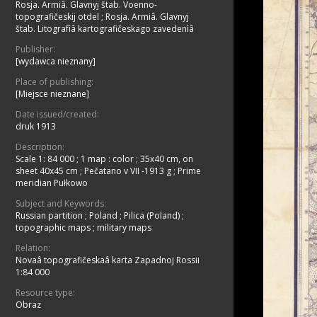
Rosja. Armiâ. Glavnyj štab. Voenno-
topografičeskij otdel
;
Rosja. Armiâ. Glavnyj
štab. Litografìâ kartografičeskago zavedenìâ
Publisher:
[wydawca nieznany]
Place of publishing:
[Miejsce nieznane]
Date issued/created:
druk 1913
Description:
Scale 1: 84 000
;
1 map : color ; 35x40 cm, on
sheet 40x45 cm
;
Pečatano v VII -1913 g
;
Prime
meridian Pułkowo
Subject and Keywords:
Russian partition
;
Poland
;
Pilica (Poland)
;
topographic maps
;
military maps
Relation:
Novaâ topografičeskaâ karta Zapadnoj Rossii
1:84 000
Resource type:
Obraz