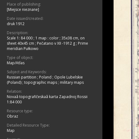
Place of publishing:
[Miejsce nieznane]
Date issued/created:
druk 1912
Description:
Scale 1: 84 000
;
1 map : color ; 35x38 cm, on
sheet 40x45 cm
;
Pečatano v XII -1912 g
;
Prime
meridian Pułkowo
Type of object:
Map/Atlas
Subject and Keywords:
Russian partition
;
Poland
;
Opole Lubelskie
(Poland)
;
topographic maps
;
military maps
Relation:
Novaâ topografičeskaâ karta Zapadnoj Rossii
1:84 000
Resource type:
Obraz
Detailed Resource Type:
Map