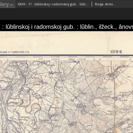
lery
XXVII - 11 : lûblinskoj i radomskoj gub. : lûblin., ilžeck., ânovsk. i novoaleksan uězd.
Rosja. Armiâ. Glavnyj štab. Voenno-topografičeskij otdelRosja. Armiâ. Glavnyj štab. Litografìâ kartografičeskago zavedenìâ