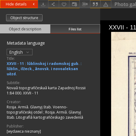
Photo gal
Hide details
Object structure
Object description
Files list
Metadata language
English
Title:
XXVII - 11 : lûblinskoj i radomskoj gub. :
lûblin., ilžeck., ânovsk. i novoaleksan
uězd.
Subtitle:
Novaâ topografičeskaâ karta Zapadnoj Rossii
1:84 000. XXVII - 11
Creator:
Rosja. Armiâ. Glavnyj štab. Voenno-
topografičeskij otdel
;
Rosja. Armiâ. Glavnyj
štab. Litografìâ kartografičeskago zavedenìâ
Publisher:
[wydawca nieznany]