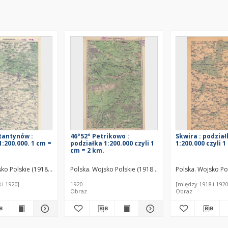
tantynów :
46°52° Petrikowo :
Skwira : podzia
1:200.000. 1 cm =
podziałka 1:200.000 czyli 1
1:200.000 czyli 
cm = 2 km.
ograficzne (Lwów). Wydawca
sko Polskie (1918-1939). Biuro Kartograficzne (Lwów). Wydawca
Polska. Wojsko Polskie (1918-1939). Biuro Kartografi
Polska. Wojsko Po
 i 1920]
1920
[między 1918 i 1920
Obraz
Obraz