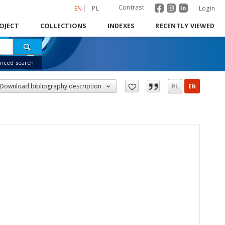
Contrast
EN
PL
Login
OJECT
COLLECTIONS
INDEXES
RECENTLY VIEWED
nced search
Download bibliography description
PL
EN