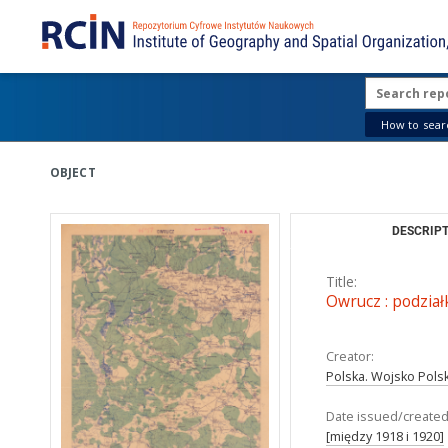
How to searc
OBJECT
DESCRIPT
Title:
Owrucz : podział
Creator:
Polska. Wojsko Polsk
Date issued/created
[między 1918 i 1920]