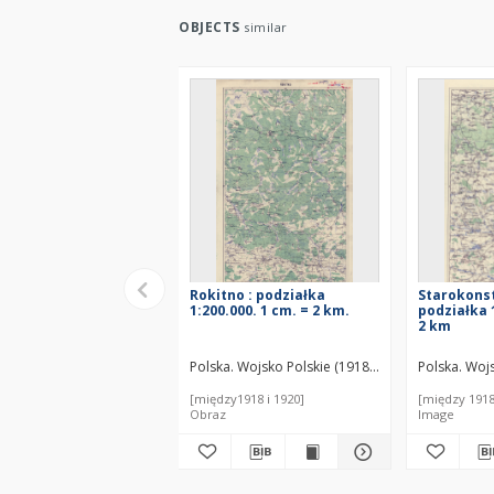
OBJECTS
similar
Rokitno : podziałka
Starokons
1:200.000. 1 cm. = 2 km.
podziałka 
2 km
Polska. Wojsko Polskie (1918-1939). Biuro Kart
Polska. Woj
[między1918 i 1920]
[między 1918
Obraz
Image