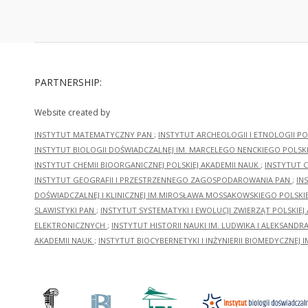
PARTNERSHIP:
Website created by
INSTYTUT MATEMATYCZNY PAN
;
INSTYTUT ARCHEOLOGII I ETNOLOGII PO
INSTYTUT BIOLOGII DOŚWIADCZALNEJ IM. MARCELEGO NENCKIEGO POLSKI
INSTYTUT CHEMII BIOORGANICZNEJ POLSKIEJ AKADEMII NAUK
;
INSTYTUT C
INSTYTUT GEOGRAFII I PRZESTRZENNEGO ZAGOSPODAROWANIA PAN
;
IN
DOŚWIADCZALNEJ I KLINICZNEJ IM.MIROSŁAWA MOSSAKOWSKIEGO POLSKI
SLAWISTYKI PAN
;
INSTYTUT SYSTEMATYKI I EWOLUCJI ZWIERZĄT POLSKIEJ
ELEKTRONICZNYCH
;
INSTYTUT HISTORII NAUKI IM. LUDWIKA I ALEKSAND
AKADEMII NAUK
;
INSTYTUT BIOCYBERNETYKI I INŻYNIERII BIOMEDYCZNEJ I