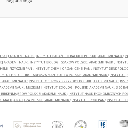
LSKIEJ AKADEMII NAUK
;
INSTYTUT BADAŃ LITERACKICH POLSKIEJ AKADEMII NAUK
;
I
EJ AKADEMII NAUK
;
INSTYTUT BIOLOGII SSAKÓW POLSKIEJ AKADEMII NAUK
;
INSTYT
HEMII FIZYCZNEJ PAN
;
INSTYTUT CHEMII ORGANICZNEJ PAN
;
INSTYTUT DENDROLOGI
STYTUT HISTORII im. TADEUSZA MANTEUFFLA POLSKIEJ AKADEMII NAUK
;
INSTYTUT J
EJ AKADEMII NAUK
;
INSTYTUT OCHRONY PRZYRODY POLSKIEJ AKADEMII NAUK
;
INST
 AKADEMII NAUK
;
MUZEUM I INSTYTUT ZOOLOGII POLSKIEJ AKADEMII NAUK
;
SIEĆ B
RA BIRKENMAJERÓW POLSKIEJ AKADEMII NAUK
;
INSTYTUT NAUK EKONOMICZNYCH POLS
M. MACIEJA NAŁĘCZA POLSKIEJ AKADEMII NAUK
;
INSTYTUT FIZYKI PAN
;
INSTYTUT TE