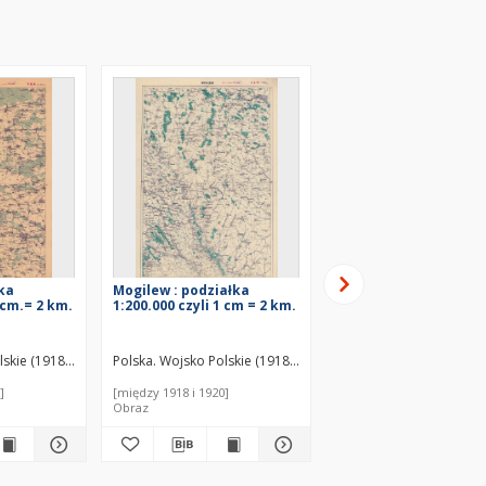
łka
Mogilew : podziałka
Winnica : podziałka
1 cm.= 2 km.
1:200.000 czyli 1 cm = 2 km.
1:200.000 czyli 1 cm =
czne (Lwów). Wydawca
lskie (1918-1939). Biuro Kartograficzne (Lwów). Wydawca
Polska. Wojsko Polskie (1918-1939). Biuro Kartograficzne (
Polska. Wojsko Polskie 
]
[między 1918 i 1920]
[między 1918 i 1920]
Obraz
Obraz