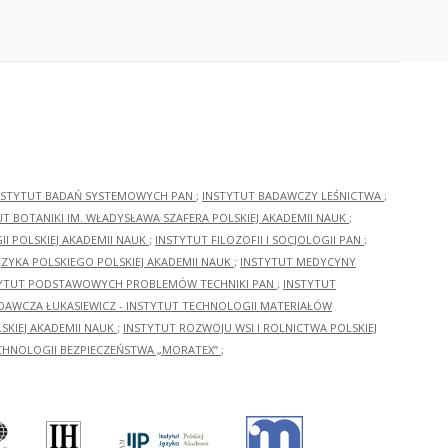
NSTYTUT BADAŃ SYSTEMOWYCH PAN
;
INSTYTUT BADAWCZY LEŚNICTWA
;
UT BOTANIKI IM. WŁADYSŁAWA SZAFERA POLSKIEJ AKADEMII NAUK
;
I POLSKIEJ AKADEMII NAUK
;
INSTYTUT FILOZOFII I SOCJOLOGII PAN
;
ĘZYKA POLSKIEGO POLSKIEJ AKADEMII NAUK
;
INSTYTUT MEDYCYNY
YTUT PODSTAWOWYCH PROBLEMÓW TECHNIKI PAN
;
INSTYTUT
ADAWCZA ŁUKASIEWICZ - INSTYTUT TECHNOLOGII MATERIAŁÓW
KIEJ AKADEMII NAUK
;
INSTYTUT ROZWOJU WSI I ROLNICTWA POLSKIEJ
CHNOLOGII BEZPIECZEŃSTWA „MORATEX”
;