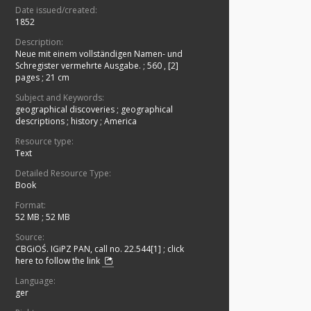
Date issued/created:
1852
Description:
Neue mit einem vollständigen Namen- und
Schregister vermehrte Ausgabe.
;
560 , [2]
pages ; 21 cm
Subject and Keywords:
geographical discoveries
;
geographical
descriptions
;
history
;
America
Resource type:
Text
Detailed Resource Type:
Book
Format:
52 MB
;
52 MB
Source:
CBGiOŚ. IGiPZ PAN, call no. 22.544[1]
;
click
here to follow the link
Language:
ger