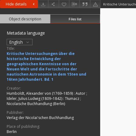
Hide details
Object description
Files list
Metadata language
English
Title:
Kritische Untersuchungen über die
historische Entwicklung der
geographischen Kenntnisse von der
Neuen Welt und die Fortschritte der
nautischen Astronomie in dem 15ten und
16ten Jahrhundert. Bd. 1
Creator:
Humboldt, Alexander von (1769–1859)
:
Autor
;
Ideler, Julius Ludwig (1809–1842)
:
Tłumacz
;
Nicolaische Buchhandlung (Berlin)
Publisher:
Verlag der Nicolai'schen Buchhandlung
Place of publishing:
Berlin