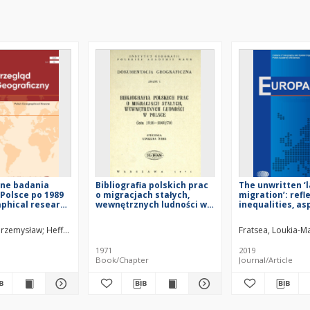
zne badania
Bibliografia polskich prac
The unwritten ‘
 Polsce po 1989
o migracjach stałych,
migration’: refl
aphical research
wewnętrznych ludności w
inequalities, as
on in Poland
Polsce : lata 1916-1969/70
and cultures of
 Przemysław
Heffner, Krystian
Solga, Brygida
Wiśniewski, Rafał
Fratsea, Loukia-M
1971
2019
Book/Chapter
Journal/Article