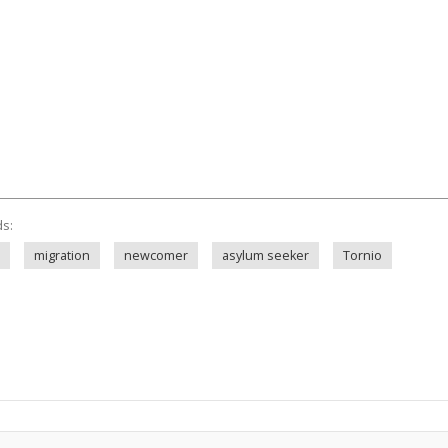
ds:
migration
newcomer
asylum seeker
Tornio