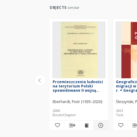
OBJECTS
similar
Przemieszczenia ludności
Geografic
na terytorium Polski
migracji w
spowodowane II wojną
r. = Geogr
światową
on migrati
after 1989
Eberhardt, Piotr (1935–2020)
Śleszyński,
2000
2021
Book/Chapter
Text