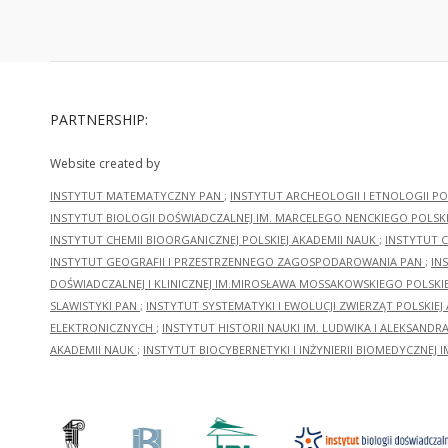
PARTNERSHIP:
Website created by
INSTYTUT MATEMATYCZNY PAN
;
INSTYTUT ARCHEOLOGII I ETNOLOGII PO
INSTYTUT BIOLOGII DOŚWIADCZALNEJ IM. MARCELEGO NENCKIEGO POLSKI
INSTYTUT CHEMII BIOORGANICZNEJ POLSKIEJ AKADEMII NAUK
;
INSTYTUT C
INSTYTUT GEOGRAFII I PRZESTRZENNEGO ZAGOSPODAROWANIA PAN
;
IN
DOŚWIADCZALNEJ I KLINICZNEJ IM.MIROSŁAWA MOSSAKOWSKIEGO POLSKI
SLAWISTYKI PAN
;
INSTYTUT SYSTEMATYKI I EWOLUCJI ZWIERZĄT POLSKIEJ
ELEKTRONICZNYCH
;
INSTYTUT HISTORII NAUKI IM. LUDWIKA I ALEKSAND
AKADEMII NAUK
;
INSTYTUT BIOCYBERNETYKI I INŻYNIERII BIOMEDYCZNEJ I