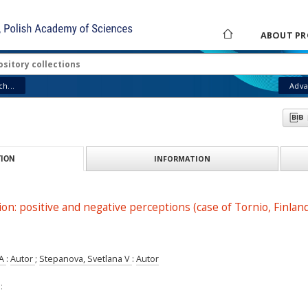
ABOUT PR
h...
Adva
INFORMATION
ION
ion: positive and negative perceptions (case of Tornio, Finlan
 A
:
Autor
;
Stepanova, Svetlana V
:
Autor
: