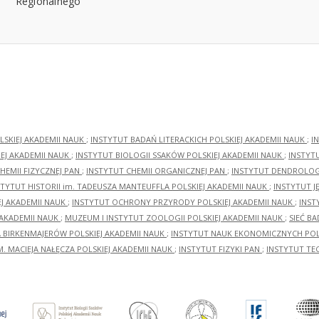
LSKIEJ AKADEMII NAUK
;
INSTYTUT BADAŃ LITERACKICH POLSKIEJ AKADEMII NAUK
;
I
EJ AKADEMII NAUK
;
INSTYTUT BIOLOGII SSAKÓW POLSKIEJ AKADEMII NAUK
;
INSTYT
HEMII FIZYCZNEJ PAN
;
INSTYTUT CHEMII ORGANICZNEJ PAN
;
INSTYTUT DENDROLOGI
STYTUT HISTORII im. TADEUSZA MANTEUFFLA POLSKIEJ AKADEMII NAUK
;
INSTYTUT J
EJ AKADEMII NAUK
;
INSTYTUT OCHRONY PRZYRODY POLSKIEJ AKADEMII NAUK
;
INST
 AKADEMII NAUK
;
MUZEUM I INSTYTUT ZOOLOGII POLSKIEJ AKADEMII NAUK
;
SIEĆ B
RA BIRKENMAJERÓW POLSKIEJ AKADEMII NAUK
;
INSTYTUT NAUK EKONOMICZNYCH POLS
M. MACIEJA NAŁĘCZA POLSKIEJ AKADEMII NAUK
;
INSTYTUT FIZYKI PAN
;
INSTYTUT TE