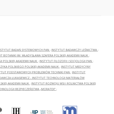
NSTYTUT BADAŃ SYSTEMOWYCH PAN
;
INSTYTUT BADAWCZY LEŚNICTWA
;
UT BOTANIKI IM. WŁADYSŁAWA SZAFERA POLSKIEJ AKADEMII NAUK
;
I POLSKIEJ AKADEMII NAUK
;
INSTYTUT FILOZOFII I SOCJOLOGII PAN
;
ĘZYKA POLSKIEGO POLSKIEJ AKADEMII NAUK
;
INSTYTUT MEDYCYNY
YTUT PODSTAWOWYCH PROBLEMÓW TECHNIKI PAN
;
INSTYTUT
ADAWCZA ŁUKASIEWICZ - INSTYTUT TECHNOLOGII MATERIAŁÓW
KIEJ AKADEMII NAUK
;
INSTYTUT ROZWOJU WSI I ROLNICTWA POLSKIEJ
CHNOLOGII BEZPIECZEŃSTWA „MORATEX”
;