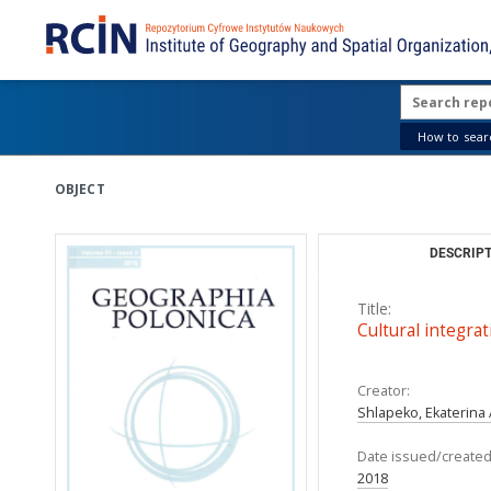
How to searc
OBJECT
DESCRIPT
Title:
Cultural integrat
Creator:
Shlapeko, Ekaterina
Date issued/created
2018