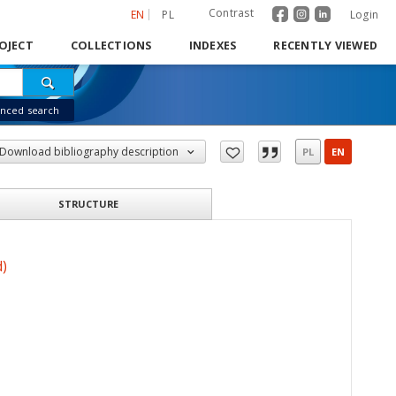
Contrast
EN
PL
Login
OJECT
COLLECTIONS
INDEXES
RECENTLY VIEWED
nced search
Download bibliography description
PL
EN
STRUCTURE
d)