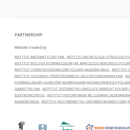
PARTNERSHIP:
Website created by
INSTYTUT MATEMATYCZNY PAN
;
INSTYTUT ARCHEOLOGII I ETNOLOGII PO
INSTYTUT BIOLOGII DOŚWIADCZALNEJ IM. MARCELEGO NENCKIEGO POLSKI
INSTYTUT CHEMII BIOORGANICZNEJ POLSKIEJ AKADEMII NAUK
;
INSTYTUT C
INSTYTUT GEOGRAFII I PRZESTRZENNEGO ZAGOSPODAROWANIA PAN
;
IN
DOŚWIADCZALNEJ I KLINICZNEJ IM.MIROSŁAWA MOSSAKOWSKIEGO POLSKI
SLAWISTYKI PAN
;
INSTYTUT SYSTEMATYKI I EWOLUCJI ZWIERZĄT POLSKIEJ
ELEKTRONICZNYCH
;
INSTYTUT HISTORII NAUKI IM. LUDWIKA I ALEKSAND
AKADEMII NAUK
;
INSTYTUT BIOCYBERNETYKI I INŻYNIERII BIOMEDYCZNEJ I