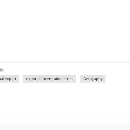
ds:
nal export
export concentration areas
Geography