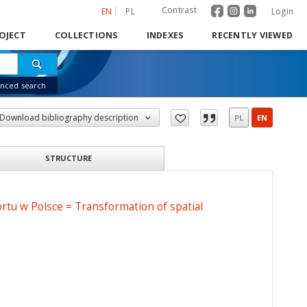
Contrast
EN
PL
Login
OJECT
COLLECTIONS
INDEXES
RECENTLY VIEWED
nced search
Download bibliography description
PL
EN
STRUCTURE
tu w Polsce = Transformation of spatial