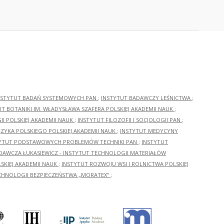
NSTYTUT BADAŃ SYSTEMOWYCH PAN
;
INSTYTUT BADAWCZY LEŚNICTWA
;
UT BOTANIKI IM. WŁADYSŁAWA SZAFERA POLSKIEJ AKADEMII NAUK
;
I POLSKIEJ AKADEMII NAUK
;
INSTYTUT FILOZOFII I SOCJOLOGII PAN
;
ĘZYKA POLSKIEGO POLSKIEJ AKADEMII NAUK
;
INSTYTUT MEDYCYNY
YTUT PODSTAWOWYCH PROBLEMÓW TECHNIKI PAN
;
INSTYTUT
ADAWCZA ŁUKASIEWICZ - INSTYTUT TECHNOLOGII MATERIAŁÓW
KIEJ AKADEMII NAUK
;
INSTYTUT ROZWOJU WSI I ROLNICTWA POLSKIEJ
CHNOLOGII BEZPIECZEŃSTWA „MORATEX”
;