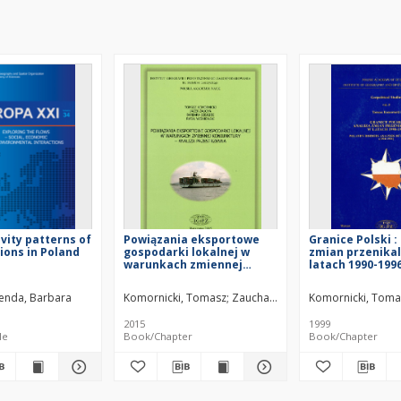
ivity patterns of
Powiązania eksportowe
Granice Polski :
ions in Poland
gospodarki lokalnej w
zmian przenikal
warunkach zmiennej
latach 1990-199
koniunktury : analiza
Poland's borders
przestrzenna = Export
of permeability 
lenda, Barbara
Komornicki, Tomasz
Zaucha, Jacek
Szejgiec, Barbara
Komornicki, Toma
linkages of local economy
1996)
in the changing economic
2015
1999
situation : spatial analysis
le
Book/Chapter
Book/Chapter