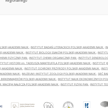
LSKIEJ AKADEMII NAUK
;
INSTYTUT BADAŃ LITERACKICH POLSKIEJ AKADEMII NAUK
;
I
EJ AKADEMII NAUK
;
INSTYTUT BIOLOGII SSAKÓW POLSKIEJ AKADEMII NAUK
;
INSTYT
HEMII FIZYCZNEJ PAN
;
INSTYTUT CHEMII ORGANICZNEJ PAN
;
INSTYTUT DENDROLOGI
STYTUT HISTORII im. TADEUSZA MANTEUFFLA POLSKIEJ AKADEMII NAUK
;
INSTYTUT J
EJ AKADEMII NAUK
;
INSTYTUT OCHRONY PRZYRODY POLSKIEJ AKADEMII NAUK
;
INST
 AKADEMII NAUK
;
MUZEUM I INSTYTUT ZOOLOGII POLSKIEJ AKADEMII NAUK
;
SIEĆ B
RA BIRKENMAJERÓW POLSKIEJ AKADEMII NAUK
;
INSTYTUT NAUK EKONOMICZNYCH POLS
M. MACIEJA NAŁĘCZA POLSKIEJ AKADEMII NAUK
;
INSTYTUT FIZYKI PAN
;
INSTYTUT TE