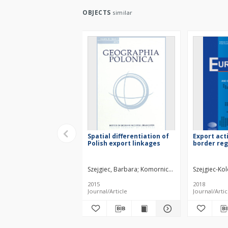
OBJECTS
similar
Spatial differentiation of
Export act
Polish export linkages
border reg
Szejgiec, Barbara
Komornicki, Tomasz
Szejgiec-Ko
2015
2018
Journal/Article
Journal/Artic