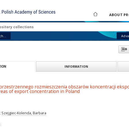
ABOUT PR
h...
Adva
INFORMATION
ION
 przestrzennego rozmieszczenia obszarów koncentracji ekspor
areas of export concentration in Poland
;
Szejgiec-Kolenda, Barbara
: