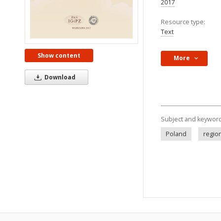
2017
Resource type:
Text
Show content
More
Download
Subject and keywor
Poland
regio