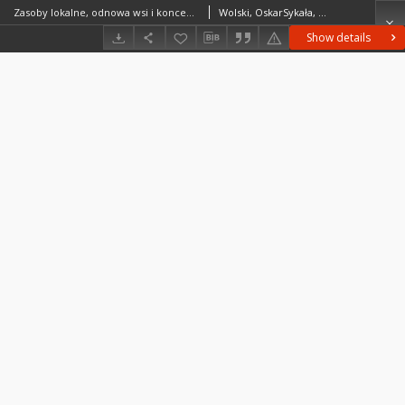
Zasoby lokalne, odnowa wsi i koncepcje rozwoju obszarów wiejskich. Próba teoretycznego ujęcia zależności = Local resources, village renewal and rural development concepts. An attempt to theoretical view on relations
Wolski, OskarSykała, Łukasz
Show details