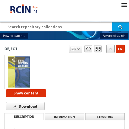
How to search...
Advanced search
OBJECT
PL
EN
Show content
Download
DESCRIPTION
INFORMATION
STRUCTURE