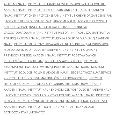
AKADEMII NAUK
;
INSTYTUT BOTANIKI IM. WŁADYSŁAWA SZAFERA POLSKIEJ
AKADEMII NAUK
;
INSTYTUT CHEMII BIOORGANICZNEJ POLSKIEJ AKADEMII
NAUK
;
INSTYTUT CHEMII FIZYCZNEJ PAN
;
INSTYTUT CHEMII ORGANICZNEJ PAN
;
INSTYTUT DENDROLOGII POLSKIEJ AKADEMII NAUK
;
INSTYTUT FILOZOFII I
SOCJOLOGII PAN
;
INSTYTUT GEOGRAFII I PRZESTRZENNEGO
ZAGOSPODAROWANIA PAN
;
INSTYTUT HISTORII im. TADEUSZA MANTEUFFLA
POLSKIEJ AKADEMII NAUK
;
INSTYTUT JĘZYKA POLSKIEGO POLSKIEJ AKADEMII
NAUK
;
INSTYTUT MEDYCYNY DOŚWIADCZALNEJ I KLINICZNEJ IM.MIROSŁAWA
MOSSAKOWSKIEGO POLSKIEJ AKADEMII NAUK
;
INSTYTUT OCHRONY
PRZYRODY POLSKIEJ AKADEMII NAUK
;
INSTYTUT PODSTAWOWYCH
PROBLEMÓW TECHNIKI PAN
;
INSTYTUT SLAWISTYKI PAN
;
INSTYTUT
SYSTEMATYKI I EWOLUCJI ZWIERZĄT POLSKIEJ AKADEMII NAUK
;
MUZEUM I
INSTYTUT ZOOLOGII POLSKIEJ AKADEMII NAUK
;
SIEĆ BADAWCZA ŁUKASIEWICZ
- INSTYTUT TECHNOLOGII MATERIAŁÓW ELEKTRONICZNYCH
;
INSTYTUT
HISTORII NAUKI IM. LUDWIKA I ALEKSANDRA BIRKENMAJERÓW POLSKIEJ
AKADEMII NAUK
;
INSTYTUT NAUK EKONOMICZNYCH POLSKIEJ AKADEMII NAUK
;
INSTYTUT ROZWOJU WSI I ROLNICTWA POLSKIEJ AKADEMII NAUK
;
INSTYTUT
BIOCYBERNETYKI I INŻYNIERII BIOMEDYCZNEJ IM. MACIEJA NAŁĘCZA POLSKIEJ
AKADEMII NAUK
;
INSTYTUT FIZYKI PAN
;
INSTYTUT TECHNOLOGII
BEZPIECZEŃSTWA „MORATEX”
;