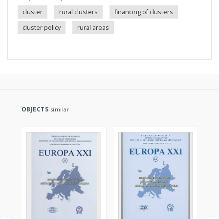
cluster
rural clusters
financing of clusters
cluster policy
rural areas
OBJECTS
similar