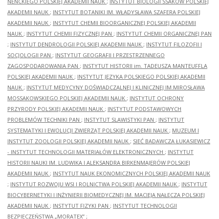
NENCKIEGO POLSKIEJ AKADEMII NAUK
;
INSTYTUT BIOLOGII SSAKÓW POLSKIEJ
AKADEMII NAUK
;
INSTYTUT BOTANIKI IM. WŁADYSŁAWA SZAFERA POLSKIEJ
AKADEMII NAUK
;
INSTYTUT CHEMII BIOORGANICZNEJ POLSKIEJ AKADEMII
NAUK
;
INSTYTUT CHEMII FIZYCZNEJ PAN
;
INSTYTUT CHEMII ORGANICZNEJ PAN
;
INSTYTUT DENDROLOGII POLSKIEJ AKADEMII NAUK
;
INSTYTUT FILOZOFII I
SOCJOLOGII PAN
;
INSTYTUT GEOGRAFII I PRZESTRZENNEGO
ZAGOSPODAROWANIA PAN
;
INSTYTUT HISTORII im. TADEUSZA MANTEUFFLA
POLSKIEJ AKADEMII NAUK
;
INSTYTUT JĘZYKA POLSKIEGO POLSKIEJ AKADEMII
NAUK
;
INSTYTUT MEDYCYNY DOŚWIADCZALNEJ I KLINICZNEJ IM.MIROSŁAWA
MOSSAKOWSKIEGO POLSKIEJ AKADEMII NAUK
;
INSTYTUT OCHRONY
PRZYRODY POLSKIEJ AKADEMII NAUK
;
INSTYTUT PODSTAWOWYCH
PROBLEMÓW TECHNIKI PAN
;
INSTYTUT SLAWISTYKI PAN
;
INSTYTUT
SYSTEMATYKI I EWOLUCJI ZWIERZĄT POLSKIEJ AKADEMII NAUK
;
MUZEUM I
INSTYTUT ZOOLOGII POLSKIEJ AKADEMII NAUK
;
SIEĆ BADAWCZA ŁUKASIEWICZ
- INSTYTUT TECHNOLOGII MATERIAŁÓW ELEKTRONICZNYCH
;
INSTYTUT
HISTORII NAUKI IM. LUDWIKA I ALEKSANDRA BIRKENMAJERÓW POLSKIEJ
AKADEMII NAUK
;
INSTYTUT NAUK EKONOMICZNYCH POLSKIEJ AKADEMII NAUK
;
INSTYTUT ROZWOJU WSI I ROLNICTWA POLSKIEJ AKADEMII NAUK
;
INSTYTUT
BIOCYBERNETYKI I INŻYNIERII BIOMEDYCZNEJ IM. MACIEJA NAŁĘCZA POLSKIEJ
AKADEMII NAUK
;
INSTYTUT FIZYKI PAN
;
INSTYTUT TECHNOLOGII
BEZPIECZEŃSTWA „MORATEX”
;