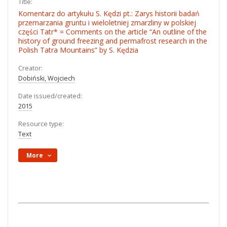
Title:
Komentarz do artykułu S. Kędzi pt.: Zarys historii badań
przemarzania gruntu i wieloletniej zmarzliny w polskiej
części Tatr* = Comments on the article “An outline of the
history of ground freezing and permafrost research in the
Polish Tatra Mountains” by S. Kędzia
Creator:
Dobiński, Wojciech
Date issued/created:
2015
Resource type:
Text
More