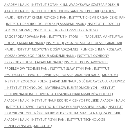
AKADEMII NAUK
;
INSTYTUT BOTANIKI IM. WŁADYSŁAWA SZAFERA POLSKIEJ
AKADEMII NAUK
;
INSTYTUT CHEMII BIOORGANICZNEJ POLSKIEJ AKADEMII
NAUK
;
INSTYTUT CHEMII FIZYCZNEJ PAN
;
INSTYTUT CHEMII ORGANICZNEJ PAN
;
INSTYTUT DENDROLOGII POLSKIEJ AKADEMII NAUK
;
INSTYTUT FILOZOFII I
SOCJOLOGII PAN
;
INSTYTUT GEOGRAFII I PRZESTRZENNEGO
ZAGOSPODAROWANIA PAN
;
INSTYTUT HISTORII im. TADEUSZA MANTEUFFLA
POLSKIEJ AKADEMII NAUK
;
INSTYTUT JĘZYKA POLSKIEGO POLSKIEJ AKADEMII
NAUK
;
INSTYTUT MEDYCYNY DOŚWIADCZALNEJ I KLINICZNEJ IM.MIROSŁAWA
MOSSAKOWSKIEGO POLSKIEJ AKADEMII NAUK
;
INSTYTUT OCHRONY
PRZYRODY POLSKIEJ AKADEMII NAUK
;
INSTYTUT PODSTAWOWYCH
PROBLEMÓW TECHNIKI PAN
;
INSTYTUT SLAWISTYKI PAN
;
INSTYTUT
SYSTEMATYKI I EWOLUCJI ZWIERZĄT POLSKIEJ AKADEMII NAUK
;
MUZEUM I
INSTYTUT ZOOLOGII POLSKIEJ AKADEMII NAUK
;
SIEĆ BADAWCZA ŁUKASIEWICZ
- INSTYTUT TECHNOLOGII MATERIAŁÓW ELEKTRONICZNYCH
;
INSTYTUT
HISTORII NAUKI IM. LUDWIKA I ALEKSANDRA BIRKENMAJERÓW POLSKIEJ
AKADEMII NAUK
;
INSTYTUT NAUK EKONOMICZNYCH POLSKIEJ AKADEMII NAUK
;
INSTYTUT ROZWOJU WSI I ROLNICTWA POLSKIEJ AKADEMII NAUK
;
INSTYTUT
BIOCYBERNETYKI I INŻYNIERII BIOMEDYCZNEJ IM. MACIEJA NAŁĘCZA POLSKIEJ
AKADEMII NAUK
;
INSTYTUT FIZYKI PAN
;
INSTYTUT TECHNOLOGII
BEZPIECZEŃSTWA „MORATEX”
;