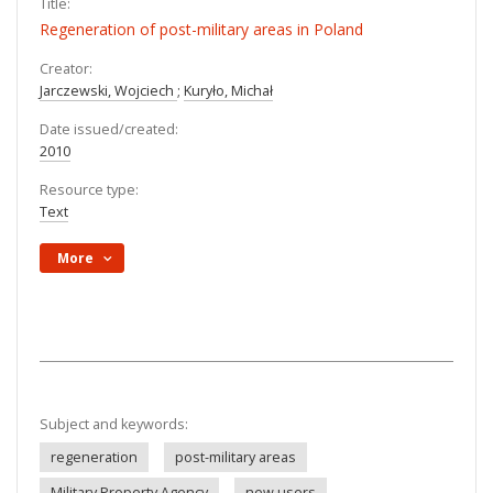
Title:
Regeneration of post-military areas in Poland
Creator:
Jarczewski, Wojciech
;
Kuryło, Michał
Date issued/created:
2010
Resource type:
Text
More
Subject and keywords:
regeneration
post-military areas
Military Property Agency
new users